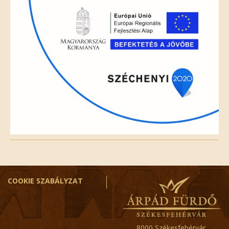
COOKIE SZABÁLYZAT
8000 Székesfehérvár,