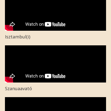
Isztambul(i)
Szanuaavató