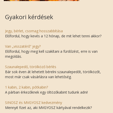
Gyakori kérdések
Jegy, bérlet, csomag hosszabbítása
Előfordul, hogy kevés a 12 hónap, de mit lehet tenni akkor?
Van „visszatérő” jegy?
Előfordul, hogy meg kell szakítani a fürdőzést, erre is van
megoldás.
Szaunalepedő, törölköző bérlés
Bár sok éven át lehetett bérelni szaunalepedőt, törölközőt,
most már csak vásárlásra van lehetőség.
1 kabin, 2 kabin, pótkabin?
A párban érkezőknek egy öltözőkabint tudunk adni!
SINOSZ és MVGYOSZ kedvezmény
Mennyit fizet az, aki MVGYOSZ kártyával rendelkezik?