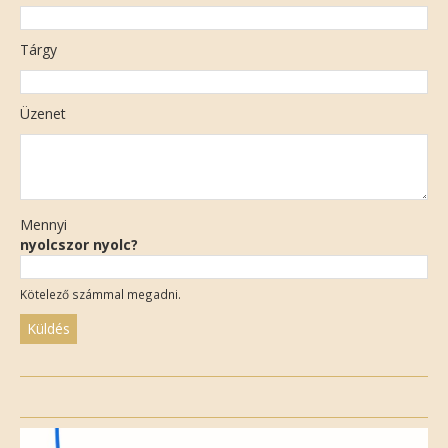
Tárgy
Üzenet
Mennyi
nyolcszor nyolc?
Kötelező számmal megadni.
Please
leave
this
field
empty.