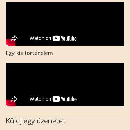
Egy kis történelem
Küldj egy üzenetet