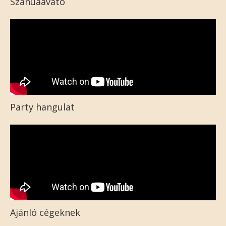
Szanuaavató
Party hangulat
Ajánló cégeknek