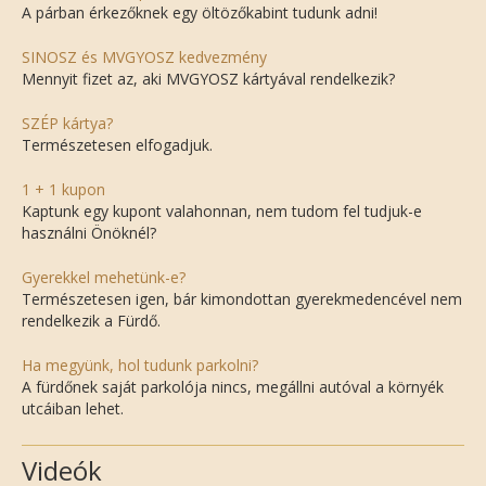
A párban érkezőknek egy öltözőkabint tudunk adni!
SINOSZ és MVGYOSZ kedvezmény
Mennyit fizet az, aki MVGYOSZ kártyával rendelkezik?
SZÉP kártya?
Természetesen elfogadjuk.
1 + 1 kupon
Kaptunk egy kupont valahonnan, nem tudom fel tudjuk-e
használni Önöknél?
Gyerekkel mehetünk-e?
Természetesen igen, bár kimondottan gyerekmedencével nem
rendelkezik a Fürdő.
Ha megyünk, hol tudunk parkolni?
A fürdőnek saját parkolója nincs, megállni autóval a környék
utcáiban lehet.
Videók