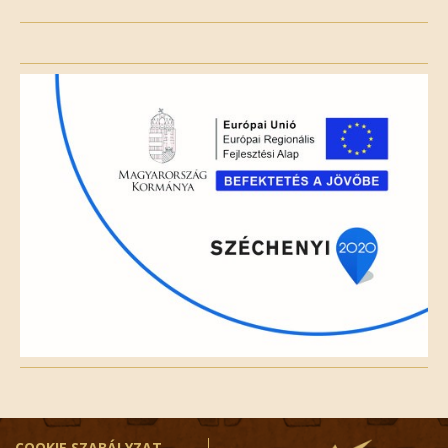
Please
leave
this
field
empty.
COOKIE SZABÁLYZAT