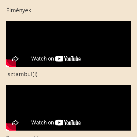
Élmények
Isztambul(i)