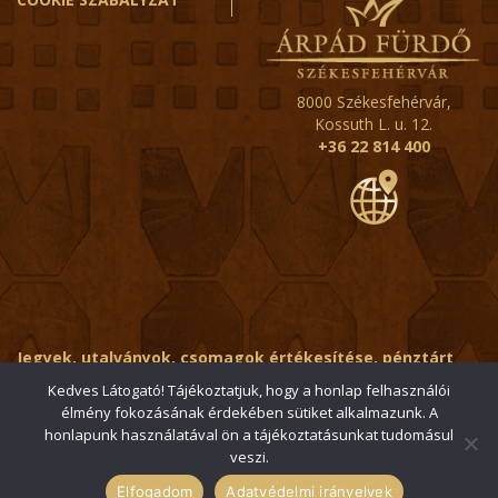
8000 Székesfehérvár,
Kossuth L. u. 12.
+36 22 814 400
Jegyek, utalványok, csomagok értékesítése, pénztárt
érintő kérdések:
ertekesito@fehervar-arpadfurdo.hu
Kedves Látogató! Tájékoztatjuk, hogy a honlap felhasználói
élmény fokozásának érdekében sütiket alkalmazunk. A
Általános érdeklődés:
info@fehervar-arpadfurdo.hu
honlapunk használatával ön a tájékoztatásunkat tudomásul
veszi.
© 2006-2026 Székesfehérvári Árpád Fürdő / Minden jog
fenntartva
Elfogadom
Adatvédelmi irányelvek