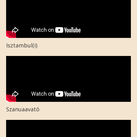
Isztambul(i)
Szanuaavató