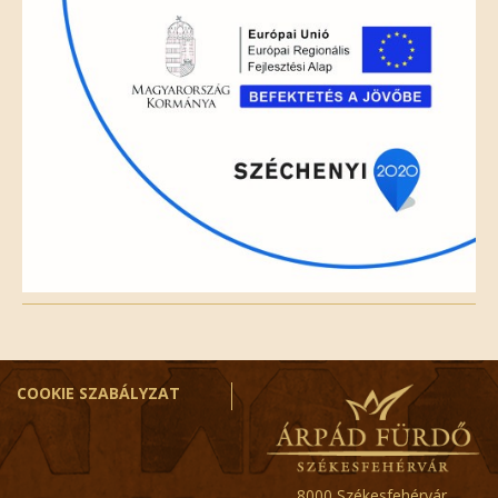
COOKIE SZABÁLYZAT
8000 Székesfehérvár,