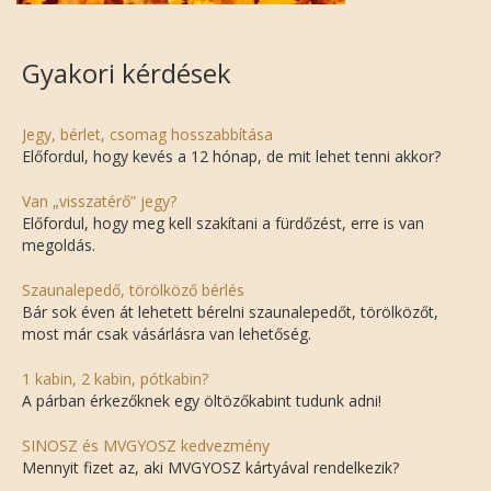
Gyakori kérdések
Jegy, bérlet, csomag hosszabbítása
Előfordul, hogy kevés a 12 hónap, de mit lehet tenni akkor?
Van „visszatérő” jegy?
Előfordul, hogy meg kell szakítani a fürdőzést, erre is van
megoldás.
Szaunalepedő, törölköző bérlés
Bár sok éven át lehetett bérelni szaunalepedőt, törölközőt,
most már csak vásárlásra van lehetőség.
1 kabin, 2 kabin, pótkabin?
A párban érkezőknek egy öltözőkabint tudunk adni!
SINOSZ és MVGYOSZ kedvezmény
Mennyit fizet az, aki MVGYOSZ kártyával rendelkezik?