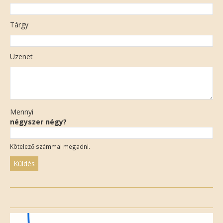
Tárgy
Üzenet
Mennyi
négyszer négy?
Kötelező számmal megadni.
Please
leave
this
field
empty.