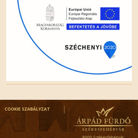
COOKIE SZABÁLYZAT
8000 Székesfehérvár,