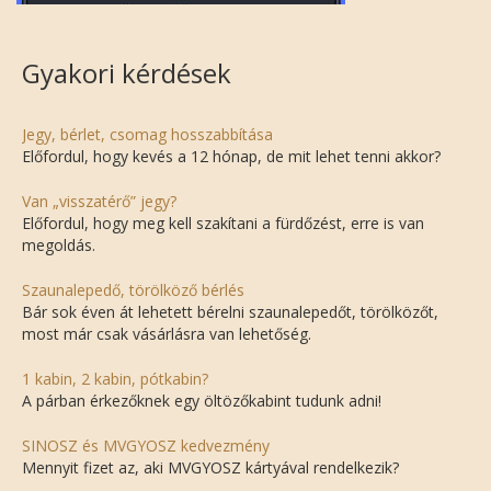
Gyakori kérdések
Jegy, bérlet, csomag hosszabbítása
Előfordul, hogy kevés a 12 hónap, de mit lehet tenni akkor?
Van „visszatérő” jegy?
Előfordul, hogy meg kell szakítani a fürdőzést, erre is van
megoldás.
Szaunalepedő, törölköző bérlés
Bár sok éven át lehetett bérelni szaunalepedőt, törölközőt,
most már csak vásárlásra van lehetőség.
1 kabin, 2 kabin, pótkabin?
A párban érkezőknek egy öltözőkabint tudunk adni!
SINOSZ és MVGYOSZ kedvezmény
Mennyit fizet az, aki MVGYOSZ kártyával rendelkezik?