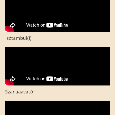
Isztambul(i)
Szanuaavató