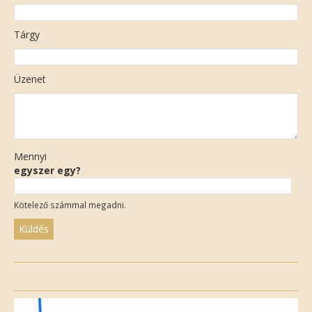
Tárgy
Üzenet
Mennyi
egyszer egy?
Kötelező számmal megadni.
Please
leave
this
field
empty.