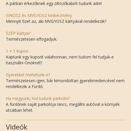
A párban érkezőknek egy öltözőkabint tudunk adni!
SINOSZ és MVGYOSZ kedvezmény
Mennyit fizet az, aki MVGYOSZ kártyával rendelkezik?
SZÉP kártya?
Természetesen elfogadjuk.
1 + 1 kupon
Kaptunk egy kupont valahonnan, nem tudom fel tudjuk-e
használni Önöknél?
Gyerekkel mehetünk-e?
Természetesen igen, bár kimondottan gyerekmedencével nem
rendelkezik a Fürdő.
Ha megyünk, hol tudunk parkolni?
A fürdőnek saját parkolója nincs, megállni autóval a környék
utcáiban lehet.
Videók