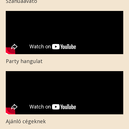
Szanuaavató
Party hangulat
Ajánló cégeknek