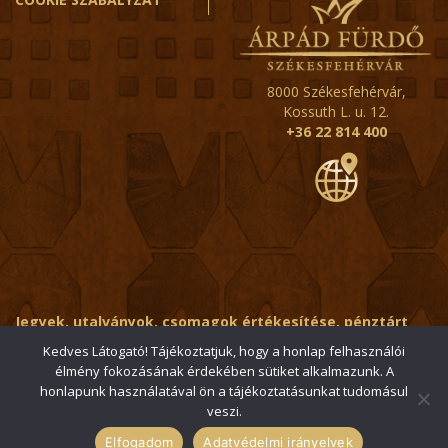
8000 Székesfehérvár,
Kossuth L. u. 12.
+36 22 814 400
Jegyek, utalványok, csomagok értékesítése, pénztárt
érintő kérdések:
ertekesito@fehervar-arpadfurdo.hu
Kedves Látogató! Tájékoztatjuk, hogy a honlap felhasználói
élmény fokozásának érdekében sütiket alkalmazunk. A
Általános érdeklődés:
info@fehervar-arpadfurdo.hu
honlapunk használatával ön a tájékoztatásunkat tudomásul
veszi.
© 2006-2026 Székesfehérvári Árpád Fürdő / Minden jog
fenntartva
Elfogadom
Adatvédelmi irányelvek