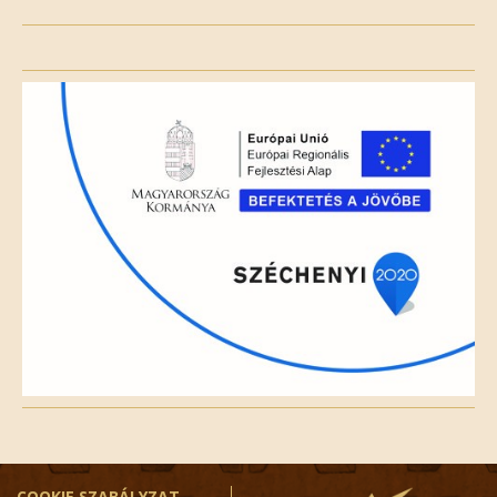
Please
leave
this
field
empty.
COOKIE SZABÁLYZAT