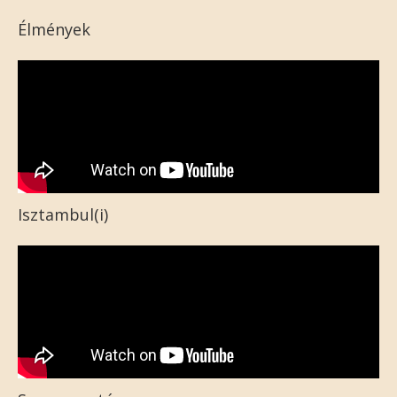
Élmények
Isztambul(i)