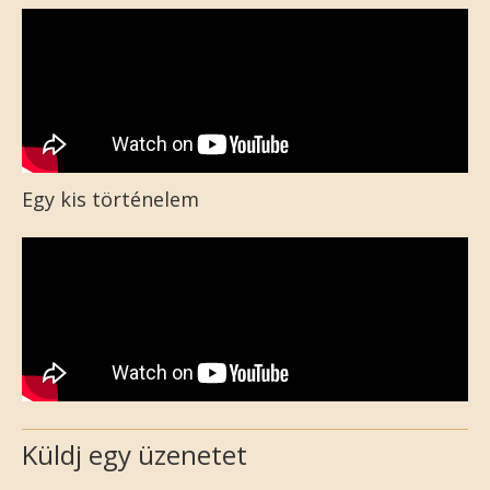
Egy kis történelem
Küldj egy üzenetet