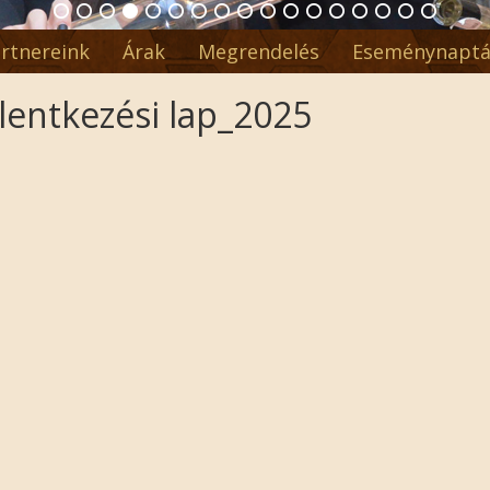
rtnereink
Árak
Megrendelés
Eseménynaptá
elentkezési lap_2025