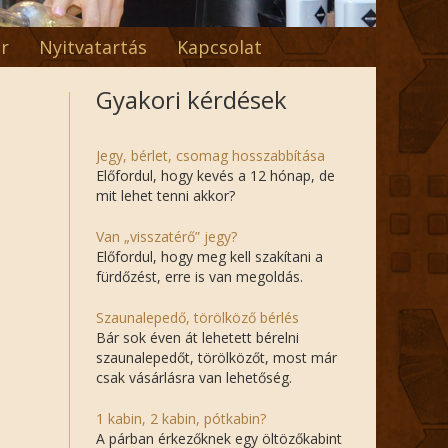
r
Nyitvatartás
Kapcsolat
Gyakori kérdések
Jegy, bérlet, csomag hosszabbítása
Előfordul, hogy kevés a 12 hónap, de
mit lehet tenni akkor?
Van „visszatérő” jegy?
Előfordul, hogy meg kell szakítani a
fürdőzést, erre is van megoldás.
Szaunalepedő, törölköző bérlés
Bár sok éven át lehetett bérelni
szaunalepedőt, törölközőt, most már
csak vásárlásra van lehetőség.
1 kabin, 2 kabin, pótkabin?
A párban érkezőknek egy öltözőkabint