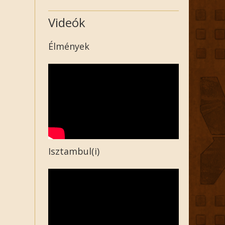
Videók
Élmények
Isztambul(i)