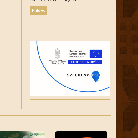
Please
leave
this
field
empty.