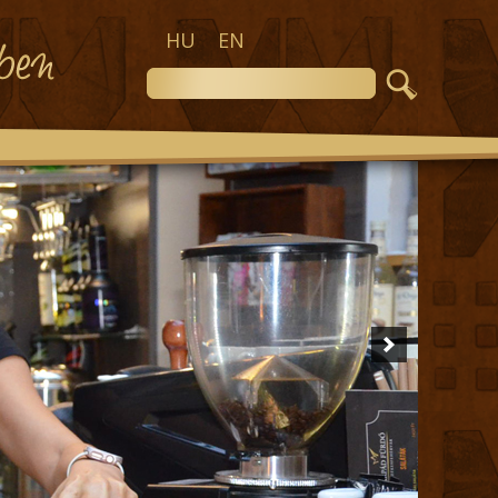
HU
EN