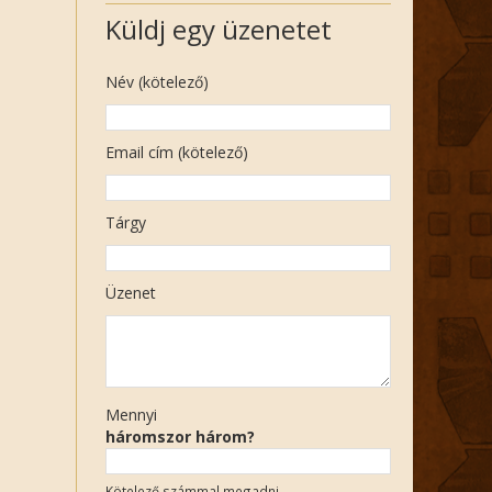
Küldj egy üzenetet
Név (kötelező)
Email cím (kötelező)
Tárgy
Üzenet
Mennyi
háromszor három?
Kötelező számmal megadni.