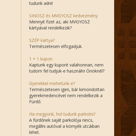
tudunk adni!
SINOSZ és MVGYOSZ kedvezmény
Mennyit fizet az, aki MVGYOSZ
kártyával rendelkezik?
SZÉP kártya?
Természetesen elfogadjuk.
1 + 1 kupon
Kaptunk egy kupont valahonnan, nem
tudom fel tudjuk-e használni Önöknél?
Gyerekkel mehetünk-e?
Természetesen igen, bár kimondottan
gyerekmedencével nem rendelkezik a
Fürdő.
Ha megyünk, hol tudunk parkolni?
A fürdőnek saját parkolója nincs,
megállni autóval a környék utcáiban
lehet.