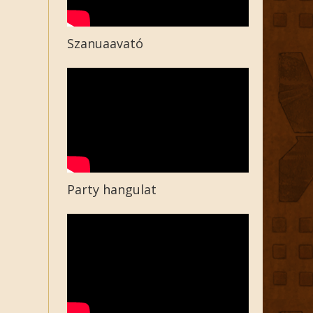
Szanuaavató
Party hangulat