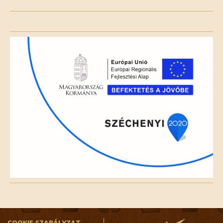
Please
leave
this
field
empty.
COOKIE SZABÁLYZAT