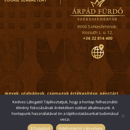
8000 Székesfehérvár,
Kossuth L. u. 12.
+36 22 814 400
Jegyek, utalványok, csomagok értékesítése, pénztárt
érintő kérdések:
ertekesito@fehervar-arpadfurdo.hu
Kedves Látogató! Tájékoztatjuk, hogy a honlap felhasználói
élmény fokozásának érdekében sütiket alkalmazunk. A
Általános érdeklődés:
info@fehervar-arpadfurdo.hu
honlapunk használatával ön a tájékoztatásunkat tudomásul
veszi.
© 2006-2026 Székesfehérvári Árpád Fürdő / Minden jog
fenntartva
Elfogadom
Adatvédelmi irányelvek