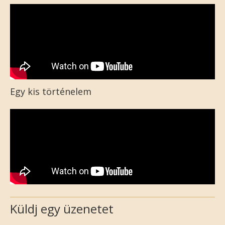
Egy kis történelem
Küldj egy üzenetet