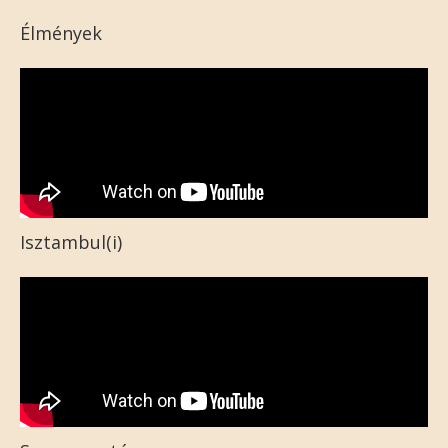
Élmények
Isztambul(i)