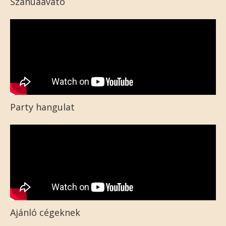
Szanuaavató
Party hangulat
Ajánló cégeknek