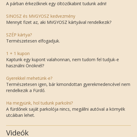
A párban érkezőknek egy öltözőkabint tudunk adni!
SINOSZ és MVGYOSZ kedvezmény
Mennyit fizet az, aki MVGYOSZ kártyával rendelkezik?
SZÉP kártya?
Természetesen elfogadjuk.
1 + 1 kupon
Kaptunk egy kupont valahonnan, nem tudom fel tudjuk-e
használni Önöknél?
Gyerekkel mehetünk-e?
Természetesen igen, bár kimondottan gyerekmedencével nem
rendelkezik a Fürdő.
Ha megyünk, hol tudunk parkolni?
A fürdőnek saját parkolója nincs, megállni autóval a környék
utcáiban lehet.
Videók