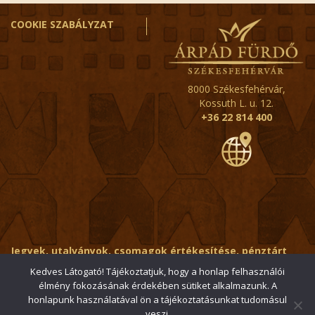
COOKIE SZABÁLYZAT
8000 Székesfehérvár,
Kossuth L. u. 12.
+36 22 814 400
Jegyek, utalványok, csomagok értékesítése, pénztárt
érintő kérdések:
ertekesito@fehervar-arpadfurdo.hu
Kedves Látogató! Tájékoztatjuk, hogy a honlap felhasználói
élmény fokozásának érdekében sütiket alkalmazunk. A
Általános érdeklődés:
info@fehervar-arpadfurdo.hu
honlapunk használatával ön a tájékoztatásunkat tudomásul
veszi.