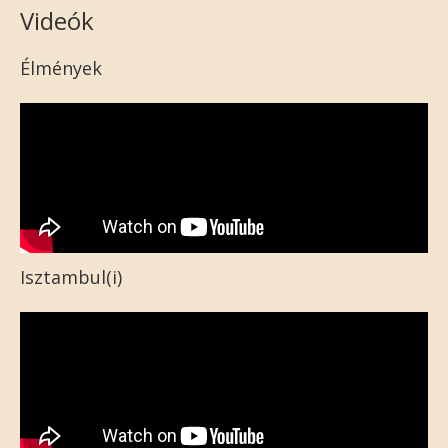
Videók
Élmények
Isztambul(i)