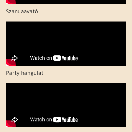
Szanuaavató
Party hangulat