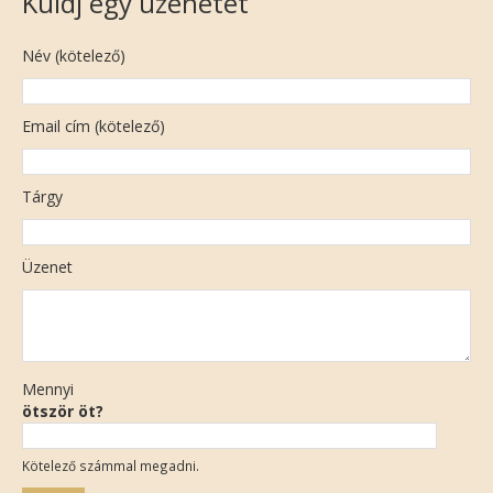
Küldj egy üzenetet
Név (kötelező)
Email cím (kötelező)
Tárgy
Üzenet
Mennyi
ötször öt?
Kötelező számmal megadni.