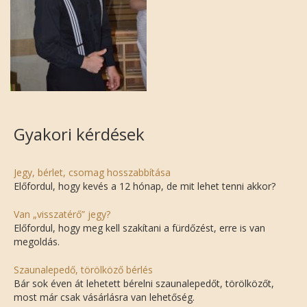
Gyakori kérdések
Jegy, bérlet, csomag hosszabbítása
Előfordul, hogy kevés a 12 hónap, de mit lehet tenni akkor?
Van „visszatérő” jegy?
Előfordul, hogy meg kell szakítani a fürdőzést, erre is van
megoldás.
Szaunalepedő, törölköző bérlés
Bár sok éven át lehetett bérelni szaunalepedőt, törölközőt,
most már csak vásárlásra van lehetőség.