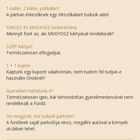
1 kabin, 2 kabin, pótkabin?
A párban érkezőknek egy öltözőkabint tudunk adni!
SINOSZ és MVGYOSZ kedvezmény
Mennyit fizet az, aki MVGYOSZ kártyával rendelkezik?
SZÉP kártya?
Természetesen elfogadjuk.
1 + 1 kupon
Kaptunk egy kupont valahonnan, nem tudom fel tudjuk-e
használni Önöknél?
Gyerekkel mehetünk-e?
Természetesen igen, bár kimondottan gyerekmedencével nem
rendelkezik a Fürdő.
Ha megyünk, hol tudunk parkolni?
A fürdőnek saját parkolója nincs, megállni autóval a környék
utcáiban lehet.