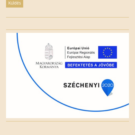
Please
leave
this
field
empty.