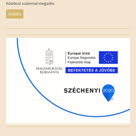
Kötelező számmal megadni.
Please
leave
this
field
empty.