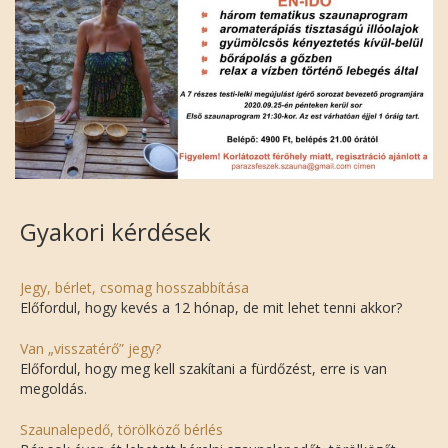
Gyakori kérdések
Jegy, bérlet, csomag hosszabbítása
Előfordul, hogy kevés a 12 hónap, de mit lehet tenni akkor?
Van „visszatérő” jegy?
Előfordul, hogy meg kell szakítani a fürdőzést, erre is van
megoldás.
Szaunalepedő, törölköző bérlés