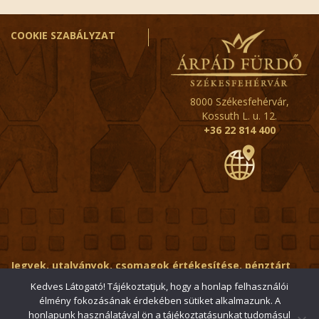
COOKIE SZABÁLYZAT
8000 Székesfehérvár,
Kossuth L. u. 12.
+36 22 814 400
Jegyek, utalványok, csomagok értékesítése, pénztárt
érintő kérdések:
ertekesito@fehervar-arpadfurdo.hu
Kedves Látogató! Tájékoztatjuk, hogy a honlap felhasználói
élmény fokozásának érdekében sütiket alkalmazunk. A
Általános érdeklődés:
info@fehervar-arpadfurdo.hu
honlapunk használatával ön a tájékoztatásunkat tudomásul