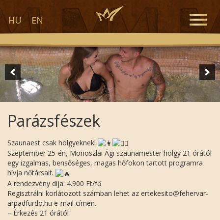
Toggle
HU
EN
naviga
Parázsfészek
Szaunaest csak hölgyeknek!
Szeptember 25-én, Monoszlai Ági szaunamester hölgy 21 órától
egy izgalmas, bensőséges, magas hőfokon tartott programra
hívja nőtársait.
A rendezvény díja: 4.900 Ft/fő
Regisztrálni korlátozott számban lehet az ertekesito@fehervar-
arpadfurdo.hu e-mail címen.
– Érkezés 21 órától