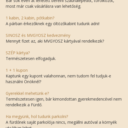
Bár sok éven át lehetett bérelni szaunalepedőt, törölközőt,
most már csak vásárlásra van lehetőség.
1 kabin, 2 kabin, pótkabin?
A párban érkezőknek egy öltözőkabint tudunk adni!
SINOSZ és MVGYOSZ kedvezmény
Mennyit fizet az, aki MVGYOSZ kártyával rendelkezik?
SZÉP kártya?
Természetesen elfogadjuk.
1 + 1 kupon
Kaptunk egy kupont valahonnan, nem tudom fel tudjuk-e
használni Önöknél?
Gyerekkel mehetünk-e?
Természetesen igen, bár kimondottan gyerekmedencével nem
rendelkezik a Fürdő.
Ha megyünk, hol tudunk parkolni?
A fürdőnek saját parkolója nincs, megállni autóval a környék
utcáiban lehet.