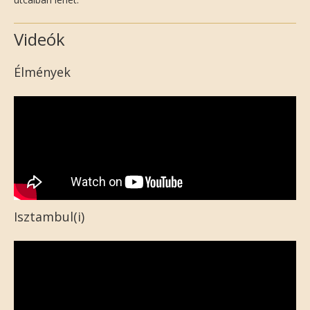
Videók
Élmények
Isztambul(i)