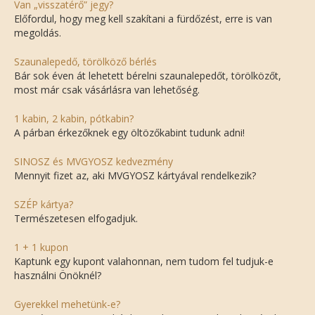
Van „visszatérő” jegy?
Előfordul, hogy meg kell szakítani a fürdőzést, erre is van
megoldás.
Szaunalepedő, törölköző bérlés
Bár sok éven át lehetett bérelni szaunalepedőt, törölközőt,
most már csak vásárlásra van lehetőség.
1 kabin, 2 kabin, pótkabin?
A párban érkezőknek egy öltözőkabint tudunk adni!
SINOSZ és MVGYOSZ kedvezmény
Mennyit fizet az, aki MVGYOSZ kártyával rendelkezik?
SZÉP kártya?
Természetesen elfogadjuk.
1 + 1 kupon
Kaptunk egy kupont valahonnan, nem tudom fel tudjuk-e
használni Önöknél?
Gyerekkel mehetünk-e?