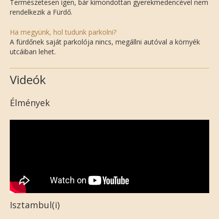
Természetesen igen, bár kimondottan gyerekmedencével nem
rendelkezik a Fürdő.
Ha megyünk, hol tudunk parkolni?
A fürdőnek saját parkolója nincs, megállni autóval a környék
utcáiban lehet.
Videók
Élmények
Isztambul(i)