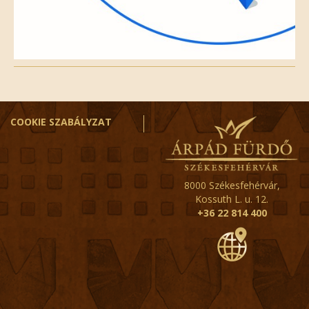
COOKIE SZABÁLYZAT
8000 Székesfehérvár,
Kossuth L. u. 12.
+36 22 814 400