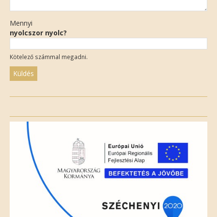
Mennyi
nyolcszor nyolc?
Kötelező számmal megadni.
Please
leave
this
field
empty.