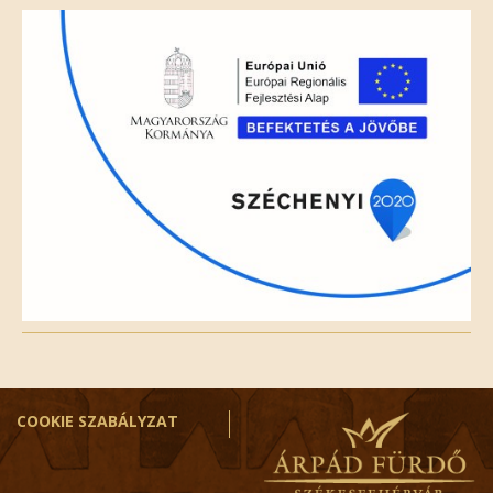
field
empty.
COOKIE SZABÁLYZAT