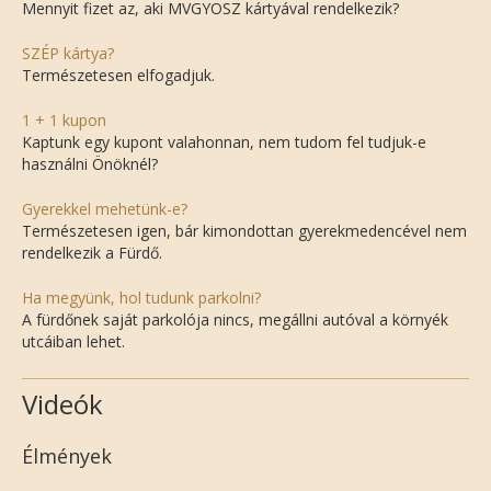
Mennyit fizet az, aki MVGYOSZ kártyával rendelkezik?
SZÉP kártya?
Természetesen elfogadjuk.
1 + 1 kupon
Kaptunk egy kupont valahonnan, nem tudom fel tudjuk-e
használni Önöknél?
Gyerekkel mehetünk-e?
Természetesen igen, bár kimondottan gyerekmedencével nem
rendelkezik a Fürdő.
Ha megyünk, hol tudunk parkolni?
A fürdőnek saját parkolója nincs, megállni autóval a környék
utcáiban lehet.
Videók
Élmények