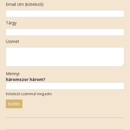
Email cím (kötelező)
Tárgy
Üzenet
Mennyi
háromszor három?
Kötelező számmal megadni.
Please
leave
this