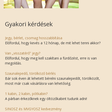
Gyakori kérdések
Jegy, bérlet, csomag hosszabbítása
Előfordul, hogy kevés a 12 hónap, de mit lehet tenni akkor?
Van „visszatérő” jegy?
Előfordul, hogy meg kell szakítani a fürdőzést, erre is van
megoldás.
Szaunalepedő, törölköző bérlés
Bár sok éven át lehetett bérelni szaunalepedőt, törölközőt,
most már csak vásárlásra van lehetőség.
1 kabin, 2 kabin, pótkabin?
A párban érkezőknek egy öltözőkabint tudunk adni!
SINOSZ és MVGYOSZ kedvezmény