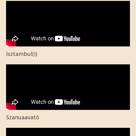
Isztambul(i)
Szanuaavató