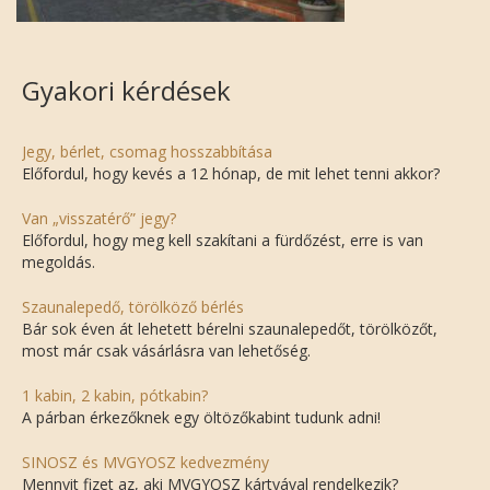
Gyakori kérdések
Jegy, bérlet, csomag hosszabbítása
Előfordul, hogy kevés a 12 hónap, de mit lehet tenni akkor?
Van „visszatérő” jegy?
Előfordul, hogy meg kell szakítani a fürdőzést, erre is van
megoldás.
Szaunalepedő, törölköző bérlés
Bár sok éven át lehetett bérelni szaunalepedőt, törölközőt,
most már csak vásárlásra van lehetőség.
1 kabin, 2 kabin, pótkabin?
A párban érkezőknek egy öltözőkabint tudunk adni!
SINOSZ és MVGYOSZ kedvezmény
Mennyit fizet az, aki MVGYOSZ kártyával rendelkezik?