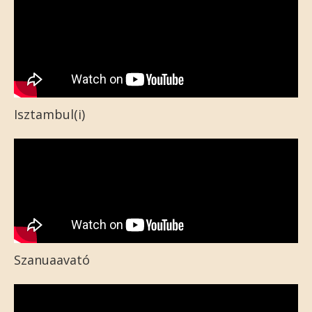
Isztambul(i)
Szanuaavató