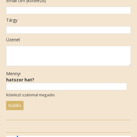
Email cím (kötelező)
Tárgy
Üzenet
Mennyi
hatszor hat?
Kötelező számmal megadni.
Please
leave
this
field