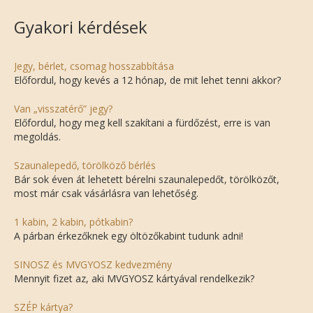
Gyakori kérdések
Jegy, bérlet, csomag hosszabbítása
Előfordul, hogy kevés a 12 hónap, de mit lehet tenni akkor?
Van „visszatérő” jegy?
Előfordul, hogy meg kell szakítani a fürdőzést, erre is van
megoldás.
Szaunalepedő, törölköző bérlés
Bár sok éven át lehetett bérelni szaunalepedőt, törölközőt,
most már csak vásárlásra van lehetőség.
1 kabin, 2 kabin, pótkabin?
A párban érkezőknek egy öltözőkabint tudunk adni!
SINOSZ és MVGYOSZ kedvezmény
Mennyit fizet az, aki MVGYOSZ kártyával rendelkezik?
SZÉP kártya?