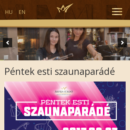
Toggle
HU
EN
naviga
Péntek esti szaunaparádé