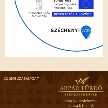
COOKIE SZABÁLYZAT
8000 Székesfehérvár,
Kossuth L. u. 12.