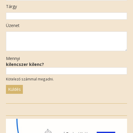
Tárgy
Üzenet
Mennyi
kilencszer kilenc?
Kötelező számmal megadni.
Please
leave
this
field
empty.