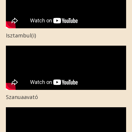
Isztambul(i)
Szanuaavató