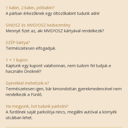
1 kabin, 2 kabin, pótkabin?
A párban érkezőknek egy öltözőkabint tudunk adni!
SINOSZ és MVGYOSZ kedvezmény
Mennyit fizet az, aki MVGYOSZ kártyával rendelkezik?
SZÉP kártya?
Természetesen elfogadjuk.
1 + 1 kupon
Kaptunk egy kupont valahonnan, nem tudom fel tudjuk-e
használni Önöknél?
Gyerekkel mehetünk-e?
Természetesen igen, bár kimondottan gyerekmedencével nem
rendelkezik a Fürdő.
Ha megyünk, hol tudunk parkolni?
A fürdőnek saját parkolója nincs, megállni autóval a környék
utcáiban lehet.