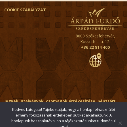
COOKIE SZABÁLYZAT
8000 Székesfehérvár,
Kossuth L. u. 12.
+36 22 814 400
Jegyek, utalványok, csomagok értékesítése, pénztárt
érintő kérdések:
ertekesito@fehervar-arpadfurdo.hu
Kedves Látogató! Tájékoztatjuk, hogy a honlap felhasználói
élmény fokozásának érdekében sütiket alkalmazunk. A
Általános érdeklődés:
info@fehervar-arpadfurdo.hu
honlapunk használatával ön a tájékoztatásunkat tudomásul
veszi.