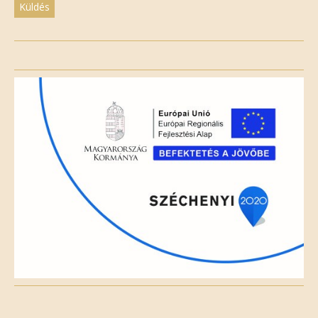
Please
leave
this
field
empty.