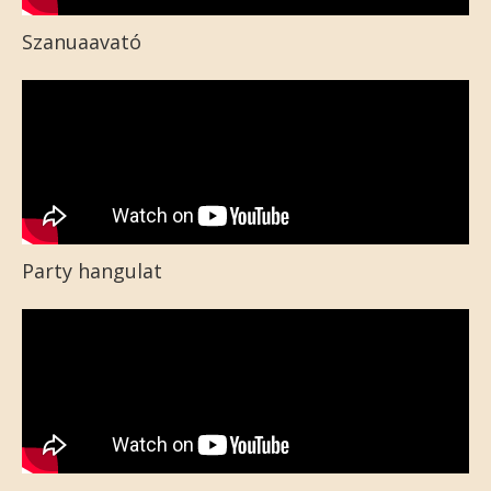
Szanuaavató
Party hangulat