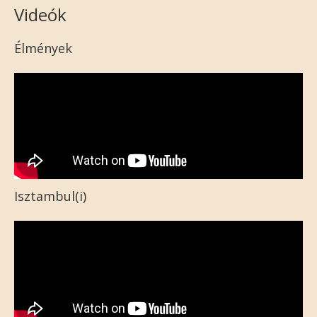
Videók
Élmények
Isztambul(i)