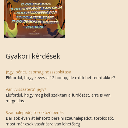
Gyakori kérdések
Jegy, bérlet, csomag hosszabbítása
Előfordul, hogy kevés a 12 hónap, de mit lehet tenni akkor?
Van „visszatérő” jegy?
Előfordul, hogy meg kell szakítani a fürdőzést, erre is van
megoldás.
Szaunalepedő, törölköző bérlés
Bár sok éven át lehetett bérelni szaunalepedőt, törölközőt,
most már csak vásárlásra van lehetőség.