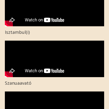
Isztambul(i)
Szanuaavató