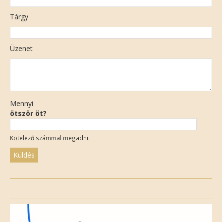
Tárgy
Üzenet
Mennyi
ötször öt?
Kötelező számmal megadni.
Please
leave
this
field
empty.