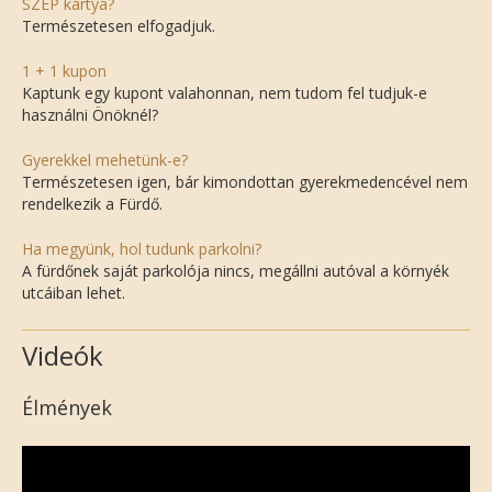
SZÉP kártya?
Természetesen elfogadjuk.
1 + 1 kupon
Kaptunk egy kupont valahonnan, nem tudom fel tudjuk-e
használni Önöknél?
Gyerekkel mehetünk-e?
Természetesen igen, bár kimondottan gyerekmedencével nem
rendelkezik a Fürdő.
Ha megyünk, hol tudunk parkolni?
A fürdőnek saját parkolója nincs, megállni autóval a környék
utcáiban lehet.
Videók
Élmények