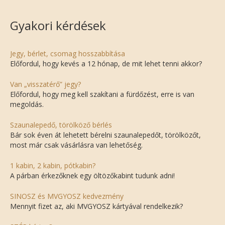
Gyakori kérdések
Jegy, bérlet, csomag hosszabbítása
Előfordul, hogy kevés a 12 hónap, de mit lehet tenni akkor?
Van „visszatérő” jegy?
Előfordul, hogy meg kell szakítani a fürdőzést, erre is van
megoldás.
Szaunalepedő, törölköző bérlés
Bár sok éven át lehetett bérelni szaunalepedőt, törölközőt,
most már csak vásárlásra van lehetőség.
1 kabin, 2 kabin, pótkabin?
A párban érkezőknek egy öltözőkabint tudunk adni!
SINOSZ és MVGYOSZ kedvezmény
Mennyit fizet az, aki MVGYOSZ kártyával rendelkezik?