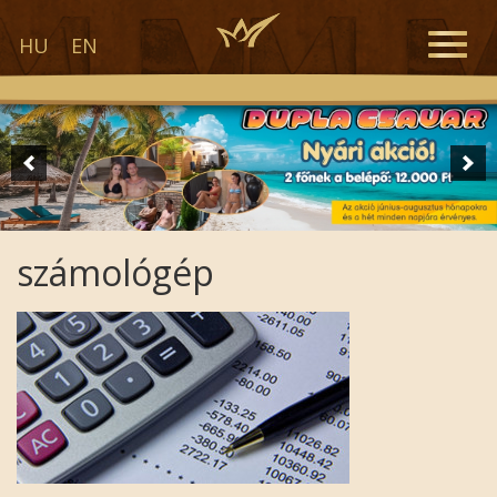
Toggle
HU
EN
naviga
számológép