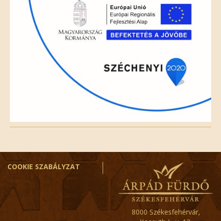
COOKIE SZABÁLYZAT
8000 Székesfehérvár,