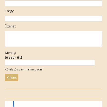
Tárgy
Üzenet
Mennyi
ötször öt?
Kötelező számmal megadni.
Please
leave
this
field
empty.