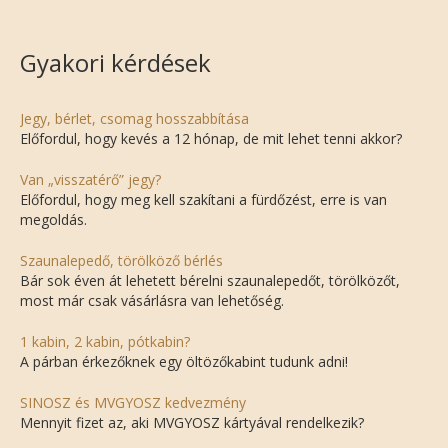
Gyakori kérdések
Jegy, bérlet, csomag hosszabbítása
Előfordul, hogy kevés a 12 hónap, de mit lehet tenni akkor?
Van „visszatérő” jegy?
Előfordul, hogy meg kell szakítani a fürdőzést, erre is van
megoldás.
Szaunalepedő, törölköző bérlés
Bár sok éven át lehetett bérelni szaunalepedőt, törölközőt,
most már csak vásárlásra van lehetőség.
1 kabin, 2 kabin, pótkabin?
A párban érkezőknek egy öltözőkabint tudunk adni!
SINOSZ és MVGYOSZ kedvezmény
Mennyit fizet az, aki MVGYOSZ kártyával rendelkezik?