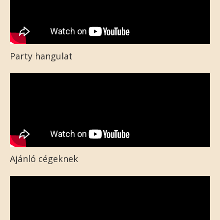
Party hangulat
Ajánló cégeknek