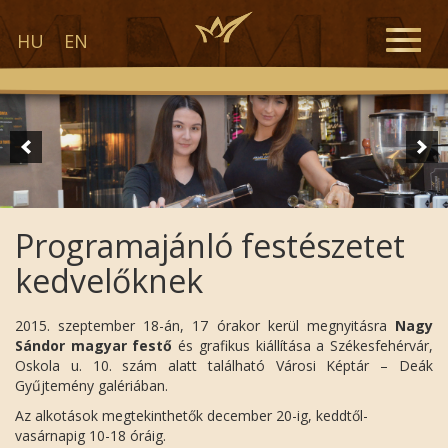
Toggle
HU
EN
naviga
Programajánló festészetet
kedvelőknek
2015. szeptember 18-án, 17 órakor kerül megnyitásra
Nagy
Sándor magyar festő
és grafikus kiállítása a Székesfehérvár,
Oskola u. 10. szám alatt található Városi Képtár – Deák
Gyűjtemény galériában.
Az alkotások megtekinthetők december 20-ig, keddtől-
vasárnapig 10-18 óráig.