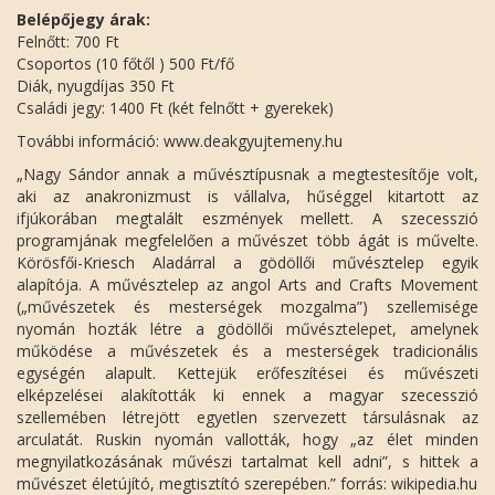
Belépőjegy árak:
Felnőtt: 700 Ft
Csoportos (10 főtől ) 500 Ft/fő
Diák, nyugdíjas 350 Ft
Családi jegy: 1400 Ft (két felnőtt + gyerekek)
További információ: www.deakgyujtemeny.hu
„Nagy Sándor annak a művésztípusnak a megtestesítője volt,
aki az anakronizmust is vállalva, hűséggel kitartott az
ifjúkorában megtalált eszmények mellett. A szecesszió
programjának megfelelően a művészet több ágát is művelte.
Körösfői-Kriesch Aladárral a gödöllői művésztelep egyik
alapítója. A művésztelep az angol Arts and Crafts Movement
(„művészetek és mesterségek mozgalma”) szellemisége
nyomán hozták létre a gödöllői művésztelepet, amelynek
működése a művészetek és a mesterségek tradicionális
egységén alapult. Kettejük erőfeszítései és művészeti
elképzelései alakították ki ennek a magyar szecesszió
szellemében létrejött egyetlen szervezett társulásnak az
arculatát. Ruskin nyomán vallották, hogy „az élet minden
megnyilatkozásának művészi tartalmat kell adni”, s hittek a
művészet életújító, megtisztító szerepében.” forrás: wikipedia.hu