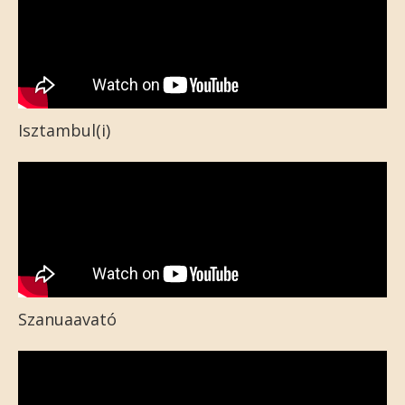
Isztambul(i)
Szanuaavató