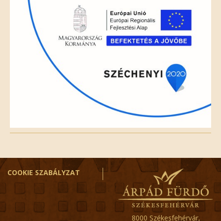
COOKIE SZABÁLYZAT
8000 Székesfehérvár,