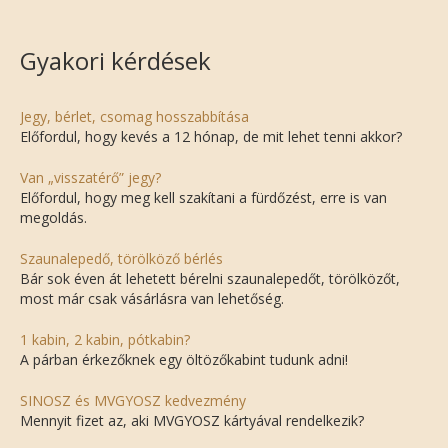
Gyakori kérdések
Jegy, bérlet, csomag hosszabbítása
Előfordul, hogy kevés a 12 hónap, de mit lehet tenni akkor?
Van „visszatérő” jegy?
Előfordul, hogy meg kell szakítani a fürdőzést, erre is van
megoldás.
Szaunalepedő, törölköző bérlés
Bár sok éven át lehetett bérelni szaunalepedőt, törölközőt,
most már csak vásárlásra van lehetőség.
1 kabin, 2 kabin, pótkabin?
A párban érkezőknek egy öltözőkabint tudunk adni!
SINOSZ és MVGYOSZ kedvezmény
Mennyit fizet az, aki MVGYOSZ kártyával rendelkezik?