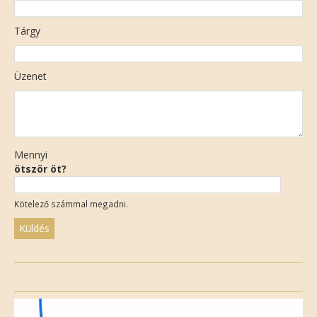
Tárgy
Üzenet
Mennyi
ötször öt?
Kötelező számmal megadni.
Please
leave
this
field
empty.