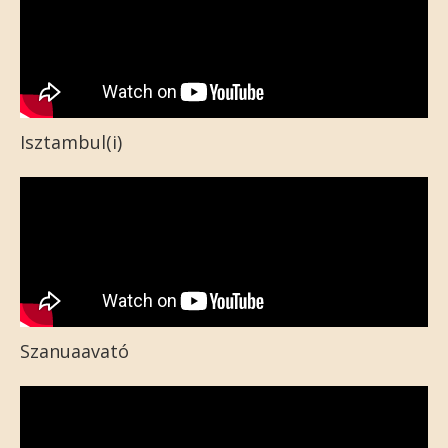
Isztambul(i)
Szanuaavató