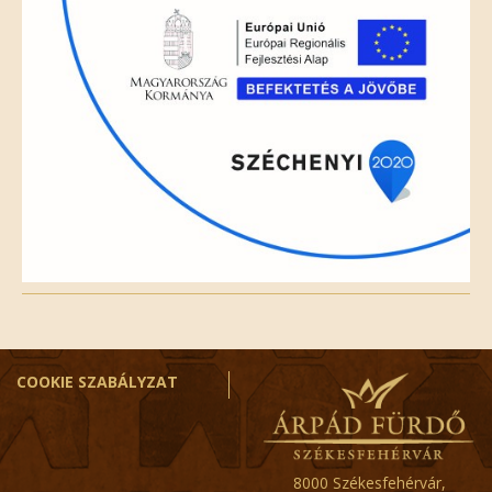
COOKIE SZABÁLYZAT
8000 Székesfehérvár,