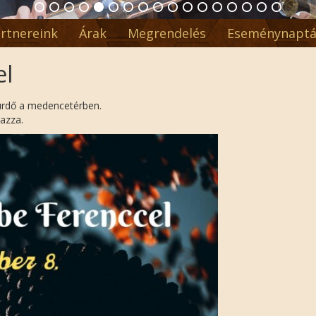
rtnereink
Árak
Megrendelés
Eseménynaptá
el
ürdő a medencetérben.
azza.