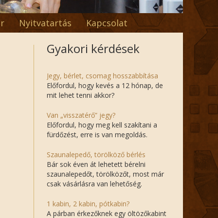
r
Nyitvatartás
Kapcsolat
Gyakori kérdések
Jegy, bérlet, csomag hosszabbítása
Előfordul, hogy kevés a 12 hónap, de
mit lehet tenni akkor?
Van „visszatérő” jegy?
Előfordul, hogy meg kell szakítani a
fürdőzést, erre is van megoldás.
Szaunalepedő, törölköző bérlés
Bár sok éven át lehetett bérelni
szaunalepedőt, törölközőt, most már
csak vásárlásra van lehetőség.
1 kabin, 2 kabin, pótkabin?
A párban érkezőknek egy öltözőkabint