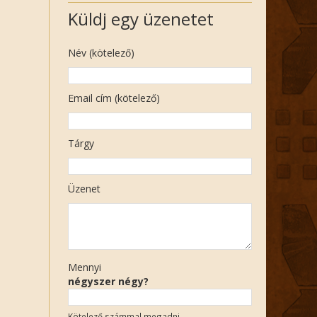
Küldj egy üzenetet
Név (kötelező)
Email cím (kötelező)
Tárgy
Üzenet
Mennyi
négyszer négy?
Kötelező számmal megadni.