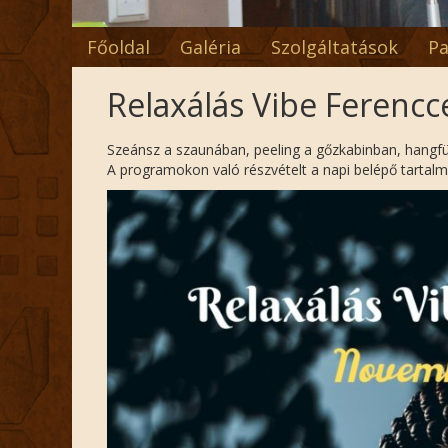
Főoldal
Galéria
Szolgáltatások
Pa
Relaxálás Vibe Ferencc
Szeánsz a szaunában, peeling a gőzkabinban, hangf
A programokon való részvételt a napi belépő tartalm