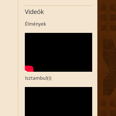
Videók
Élmények
Isztambul(i)