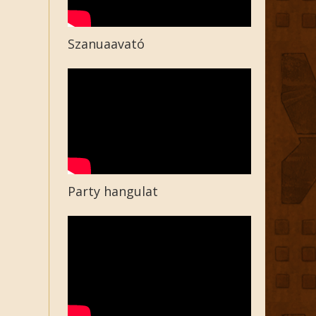
Szanuaavató
Party hangulat