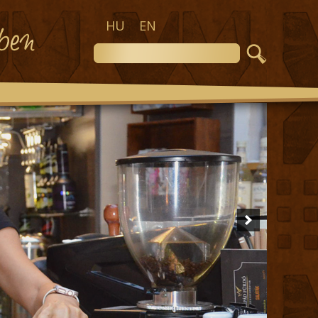
HU
EN