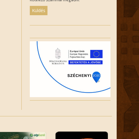
Please
leave
this
field
empty.