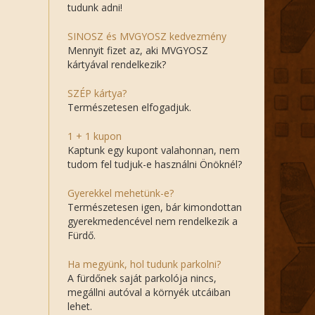
tudunk adni!
SINOSZ és MVGYOSZ kedvezmény
Mennyit fizet az, aki MVGYOSZ
kártyával rendelkezik?
SZÉP kártya?
Természetesen elfogadjuk.
1 + 1 kupon
Kaptunk egy kupont valahonnan, nem
tudom fel tudjuk-e használni Önöknél?
Gyerekkel mehetünk-e?
Természetesen igen, bár kimondottan
gyerekmedencével nem rendelkezik a
Fürdő.
Ha megyünk, hol tudunk parkolni?
A fürdőnek saját parkolója nincs,
megállni autóval a környék utcáiban
lehet.