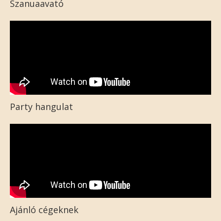
Szanuaavató
Party hangulat
Ajánló cégeknek