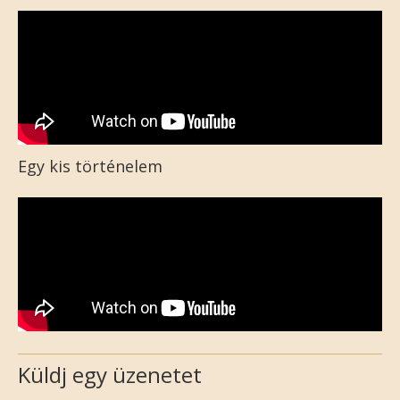
Egy kis történelem
Küldj egy üzenetet