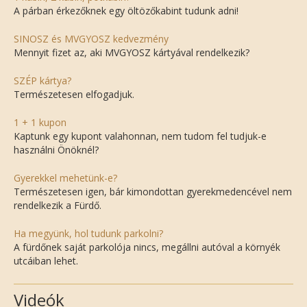
A párban érkezőknek egy öltözőkabint tudunk adni!
SINOSZ és MVGYOSZ kedvezmény
Mennyit fizet az, aki MVGYOSZ kártyával rendelkezik?
SZÉP kártya?
Természetesen elfogadjuk.
1 + 1 kupon
Kaptunk egy kupont valahonnan, nem tudom fel tudjuk-e
használni Önöknél?
Gyerekkel mehetünk-e?
Természetesen igen, bár kimondottan gyerekmedencével nem
rendelkezik a Fürdő.
Ha megyünk, hol tudunk parkolni?
A fürdőnek saját parkolója nincs, megállni autóval a környék
utcáiban lehet.
Videók