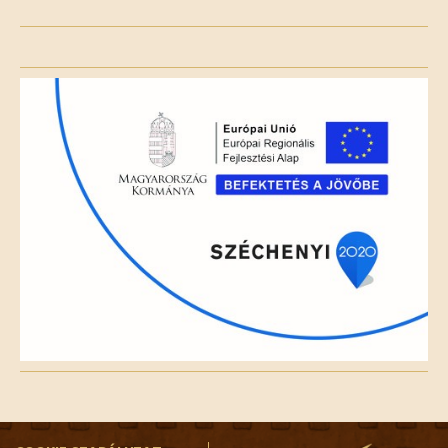
Please
leave
this
field
empty.