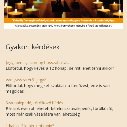
Gyakori kérdések
Jegy, bérlet, csomag hosszabbítása
Előfordul, hogy kevés a 12 hónap, de mit lehet tenni akkor?
Van „visszatérő” jegy?
Előfordul, hogy meg kell szakítani a fürdőzést, erre is van
megoldás.
Szaunalepedő, törölköző bérlés
Bár sok éven át lehetett bérelni szaunalepedőt, törölközőt,
most már csak vásárlásra van lehetőség.
1 kabin, 2 kabin, pótkabin?