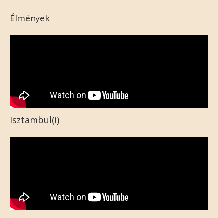
Élmények
Isztambul(i)