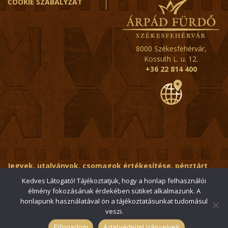
COOKIE SZABÁLYZAT
8000 Székesfehérvár,
Kossuth L. u. 12.
+36 22 814 400
Jegyek, utalványok, csomagok értékesítése, pénztárt
érintő kérdések:
ertekesito@fehervar-arpadfurdo.hu
Kedves Látogató! Tájékoztatjuk, hogy a honlap felhasználói
élmény fokozásának érdekében sütiket alkalmazunk. A
Általános érdeklődés:
info@fehervar-arpadfurdo.hu
honlapunk használatával ön a tájékoztatásunkat tudomásul
veszi.
© 2006-2026 Székesfehérvári Árpád Fürdő / Minden jog
fenntartva
Elfogadom
Adatvédelmi irányelvek