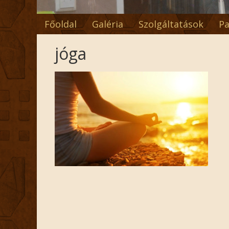
Főoldal
Galéria
Szolgáltatások
Pa
jóga