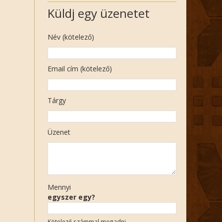
Küldj egy üzenetet
Név (kötelező)
Email cím (kötelező)
Tárgy
Üzenet
Mennyi
egyszer egy?
Kötelező számmal megadni.