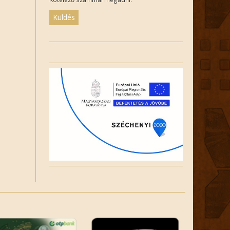
Please
leave
this
field
empty.