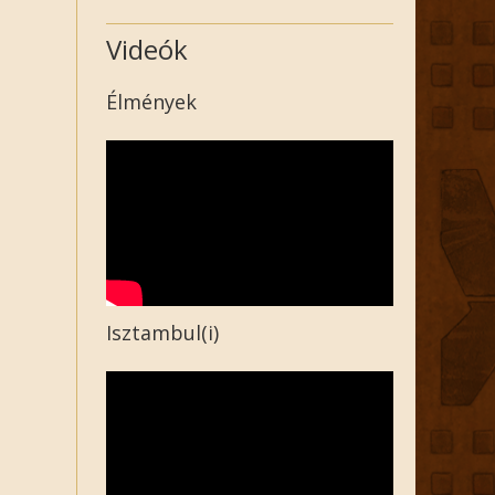
Videók
Élmények
Isztambul(i)