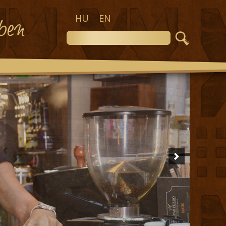
HU
EN