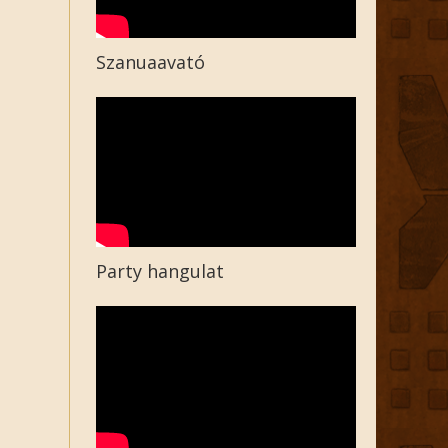
Szanuaavató
Party hangulat