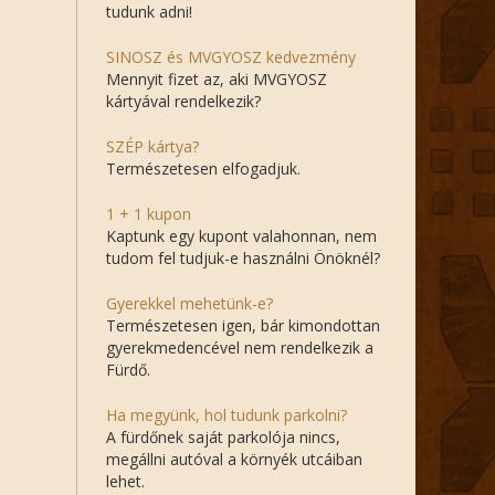
tudunk adni!
SINOSZ és MVGYOSZ kedvezmény
Mennyit fizet az, aki MVGYOSZ
kártyával rendelkezik?
SZÉP kártya?
Természetesen elfogadjuk.
1 + 1 kupon
Kaptunk egy kupont valahonnan, nem
tudom fel tudjuk-e használni Önöknél?
Gyerekkel mehetünk-e?
Természetesen igen, bár kimondottan
gyerekmedencével nem rendelkezik a
Fürdő.
Ha megyünk, hol tudunk parkolni?
A fürdőnek saját parkolója nincs,
megállni autóval a környék utcáiban
lehet.