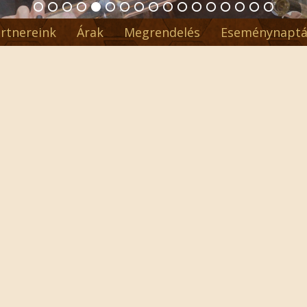
rtnereink
Árak
Megrendelés
Eseménynaptá