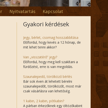
r
Nyitvatartás
Kapcsolat
Gyakori kérdések
Jegy, bérlet, csomag hosszabbítása
Előfordul, hogy kevés a 12 hónap, de
mit lehet tenni akkor?
Van „visszatérő” jegy?
Előfordul, hogy meg kell szakítani a
fürdőzést, erre is van megoldás.
Szaunalepedő, törölköző bérlés
Bár sok éven át lehetett bérelni
szaunalepedőt, törölközőt, most már
csak vásárlásra van lehetőség.
1 kabin, 2 kabin, pótkabin?
A párban érkezőknek egy öltözőkabint