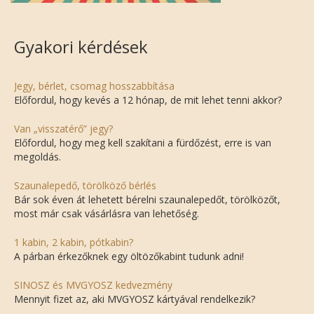
Gyakori kérdések
Jegy, bérlet, csomag hosszabbítása
Előfordul, hogy kevés a 12 hónap, de mit lehet tenni akkor?
Van „visszatérő” jegy?
Előfordul, hogy meg kell szakítani a fürdőzést, erre is van
megoldás.
Szaunalepedő, törölköző bérlés
Bár sok éven át lehetett bérelni szaunalepedőt, törölközőt,
most már csak vásárlásra van lehetőség.
1 kabin, 2 kabin, pótkabin?
A párban érkezőknek egy öltözőkabint tudunk adni!
SINOSZ és MVGYOSZ kedvezmény
Mennyit fizet az, aki MVGYOSZ kártyával rendelkezik?