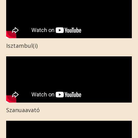
Isztambul(i)
Szanuaavató