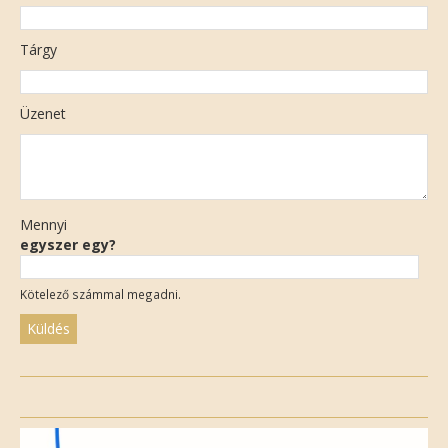
Tárgy
Üzenet
Mennyi
egyszer egy?
Kötelező számmal megadni.
Please
leave
this
field
empty.