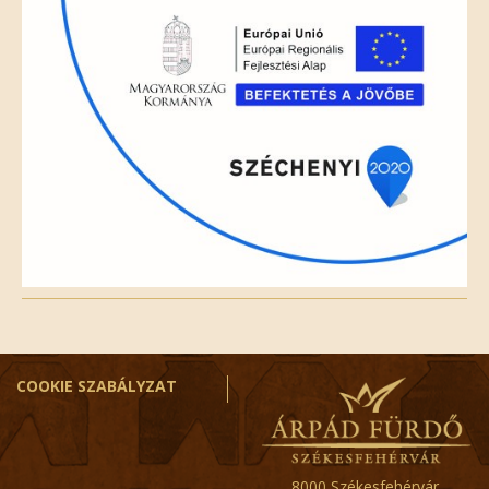
COOKIE SZABÁLYZAT
8000 Székesfehérvár,