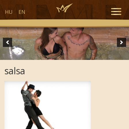
Toggle
HU
EN
naviga
salsa