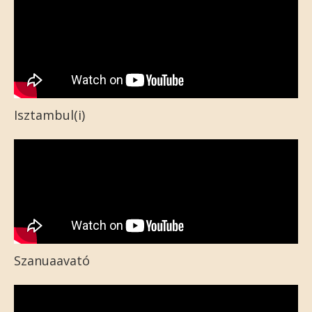
Isztambul(i)
Szanuaavató