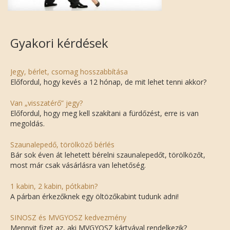
Gyakori kérdések
Jegy, bérlet, csomag hosszabbítása
Előfordul, hogy kevés a 12 hónap, de mit lehet tenni akkor?
Van „visszatérő” jegy?
Előfordul, hogy meg kell szakítani a fürdőzést, erre is van
megoldás.
Szaunalepedő, törölköző bérlés
Bár sok éven át lehetett bérelni szaunalepedőt, törölközőt,
most már csak vásárlásra van lehetőség.
1 kabin, 2 kabin, pótkabin?
A párban érkezőknek egy öltözőkabint tudunk adni!
SINOSZ és MVGYOSZ kedvezmény
Mennyit fizet az, aki MVGYOSZ kártyával rendelkezik?