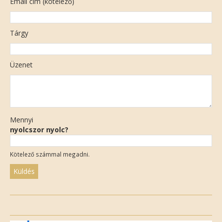
Email cím (kötelező)
Tárgy
Üzenet
Mennyi
nyolcszor nyolc?
Kötelező számmal megadni.
Please
leave
this
field