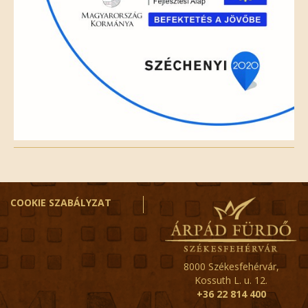
COOKIE SZABÁLYZAT
8000 Székesfehérvár,
Kossuth L. u. 12.
+36 22 814 400