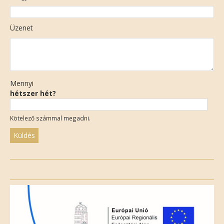
Üzenet
Mennyi
hétszer hét?
Kötelező számmal megadni.
Please
leave
this
field
empty.