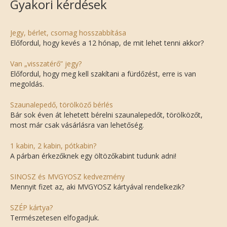
Gyakori kérdések
Jegy, bérlet, csomag hosszabbítása
Előfordul, hogy kevés a 12 hónap, de mit lehet tenni akkor?
Van „visszatérő” jegy?
Előfordul, hogy meg kell szakítani a fürdőzést, erre is van
megoldás.
Szaunalepedő, törölköző bérlés
Bár sok éven át lehetett bérelni szaunalepedőt, törölközőt,
most már csak vásárlásra van lehetőség.
1 kabin, 2 kabin, pótkabin?
A párban érkezőknek egy öltözőkabint tudunk adni!
SINOSZ és MVGYOSZ kedvezmény
Mennyit fizet az, aki MVGYOSZ kártyával rendelkezik?
SZÉP kártya?
Természetesen elfogadjuk.