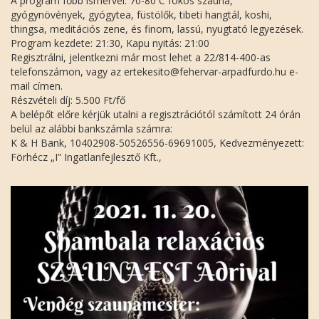
A program főbb ismérvei: 70-80 C fokos szauna,
gyógynövények, gyógytea, füstölők, tibeti hangtál, koshi,
thingsa, meditációs zene, és finom, lassú, nyugtató legyezések.
Program kezdete: 21:30, Kapu nyitás: 21:00
Regisztrálni, jelentkezni már most lehet a 22/814-400-as
telefonszámon, vagy az ertekesito@fehervar-arpadfurdo.hu e-
mail címen.
Részvételi díj: 5.500 Ft/fő
A belépőt előre kérjük utalni a regisztrációtól számított 24 órán
belül az alábbi bankszámla számra:
K & H Bank, 10402908-50526556-69691005, Kedvezményezett:
Förhécz „I” Ingatlanfejlesztő Kft.,