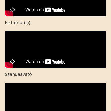
Isztambul(i)
Szanuaavató