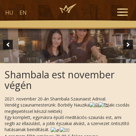
Toggle
HU
EN
naviga
Shambala est november
végén
2021. november 20-án Shambala Szaunaest Adrival.
Vendég szaunamesterünk: Borbély Nauzika
(aki csodás
meglepetéssel készül nektek)
Egy komplett, egymásra épülő meditációs-szaunás est, ami
segíti az ellazulást, a jobb éjszakai alvást, a szervezet öntisztító
hatásainak beindítását.