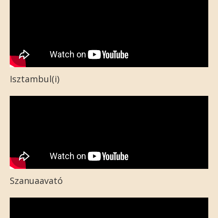
Isztambul(i)
Szanuaavató