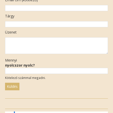
Tárgy
Üzenet
Mennyi
nyolcszor nyolc?
Kötelező számmal megadni.
Please
leave
this
field