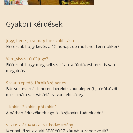
Gyakori kérdések
Jegy, bérlet, csomag hosszabbítása
Előfordul, hogy kevés a 12 hónap, de mit lehet tenni akkor?
Van „visszatérő” jegy?
Előfordul, hogy meg kell szakítani a fürdőzést, erre is van
megoldás.
Szaunalepedő, törölköző bérlés
Bár sok éven át lehetett bérelni szaunalepedőt, törölközőt,
most már csak vásárlásra van lehetőség.
1 kabin, 2 kabin, pótkabin?
A párban érkezőknek egy öltözőkabint tudunk adni!
SINOSZ és MVGYOSZ kedvezmény
Mennyit fizet az, aki MVGYOSZ kártyával rendelkezik?