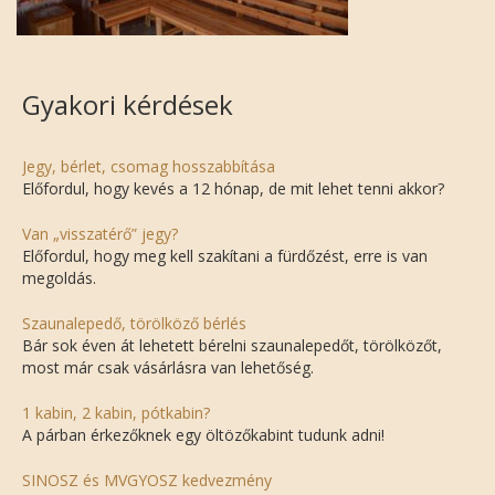
Gyakori kérdések
Jegy, bérlet, csomag hosszabbítása
Előfordul, hogy kevés a 12 hónap, de mit lehet tenni akkor?
Van „visszatérő” jegy?
Előfordul, hogy meg kell szakítani a fürdőzést, erre is van
megoldás.
Szaunalepedő, törölköző bérlés
Bár sok éven át lehetett bérelni szaunalepedőt, törölközőt,
most már csak vásárlásra van lehetőség.
1 kabin, 2 kabin, pótkabin?
A párban érkezőknek egy öltözőkabint tudunk adni!
SINOSZ és MVGYOSZ kedvezmény