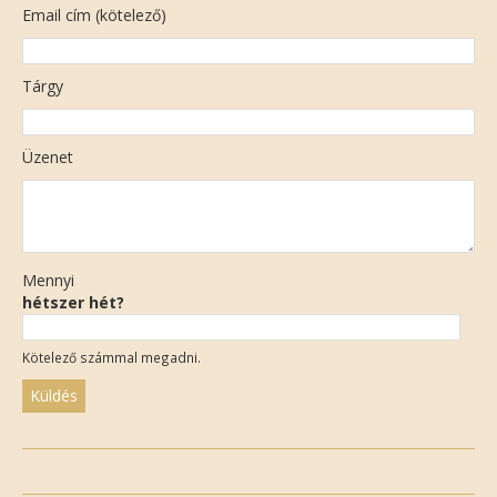
Email cím (kötelező)
Tárgy
Üzenet
Mennyi
hétszer hét?
Kötelező számmal megadni.
Please
leave
this