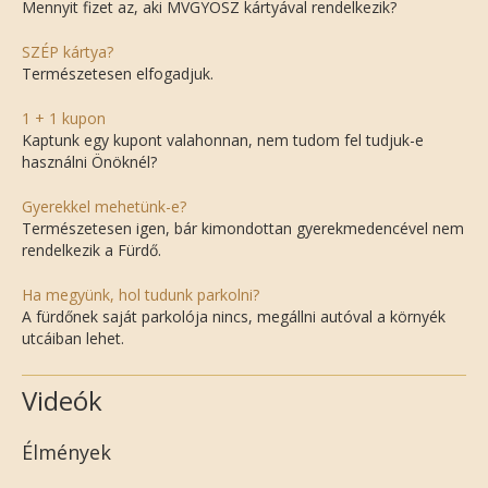
Mennyit fizet az, aki MVGYOSZ kártyával rendelkezik?
SZÉP kártya?
Természetesen elfogadjuk.
1 + 1 kupon
Kaptunk egy kupont valahonnan, nem tudom fel tudjuk-e
használni Önöknél?
Gyerekkel mehetünk-e?
Természetesen igen, bár kimondottan gyerekmedencével nem
rendelkezik a Fürdő.
Ha megyünk, hol tudunk parkolni?
A fürdőnek saját parkolója nincs, megállni autóval a környék
utcáiban lehet.
Videók
Élmények