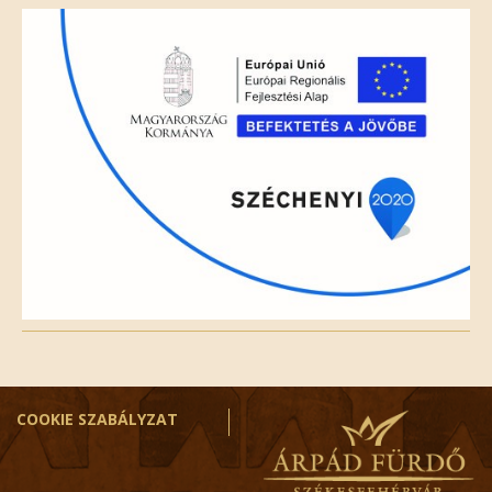
field
empty.
COOKIE SZABÁLYZAT