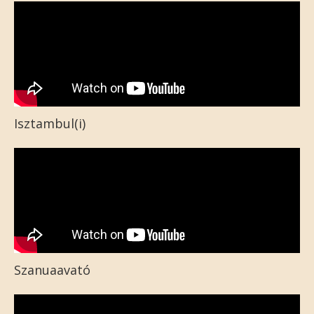
Isztambul(i)
Szanuaavató