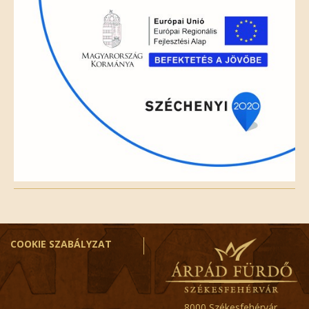
COOKIE SZABÁLYZAT
8000 Székesfehérvár,