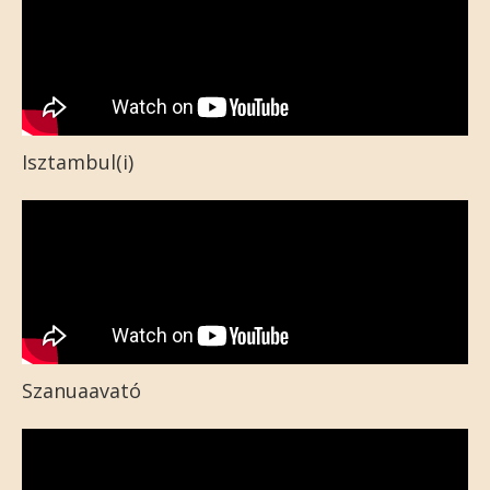
Isztambul(i)
Szanuaavató