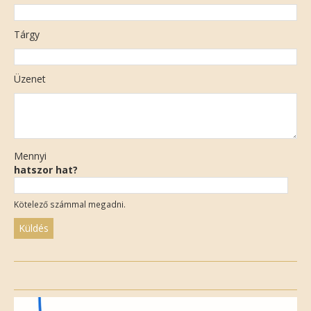
Tárgy
Üzenet
Mennyi
hatszor hat?
Kötelező számmal megadni.
Please
leave
this
field
empty.