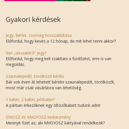
Gyakori kérdések
Jegy, bérlet, csomag hosszabbítása
Előfordul, hogy kevés a 12 hónap, de mit lehet tenni akkor?
Van „visszatérő” jegy?
Előfordul, hogy meg kell szakítani a fürdőzést, erre is van
megoldás.
Szaunalepedő, törölköző bérlés
Bár sok éven át lehetett bérelni szaunalepedőt, törölközőt,
most már csak vásárlásra van lehetőség.
1 kabin, 2 kabin, pótkabin?
A párban érkezőknek egy öltözőkabint tudunk adni!
SINOSZ és MVGYOSZ kedvezmény
Mennyit fizet az, aki MVGYOSZ kártyával rendelkezik?