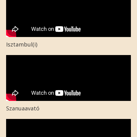
Isztambul(i)
Szanuaavató