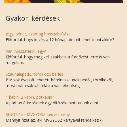
Gyakori kérdések
Jegy, bérlet, csomag hosszabbítása
Előfordul, hogy kevés a 12 hónap, de mit lehet tenni akkor?
Van „visszatérő” jegy?
Előfordul, hogy meg kell szakítani a fürdőzést, erre is van
megoldás.
Szaunalepedő, törölköző bérlés
Bár sok éven át lehetett bérelni szaunalepedőt, törölközőt,
most már csak vásárlásra van lehetőség.
1 kabin, 2 kabin, pótkabin?
A párban érkezőknek egy öltözőkabint tudunk adni!
SINOSZ és MVGYOSZ kedvezmény
Mennyit fizet az, aki MVGYOSZ kártyával rendelkezik?