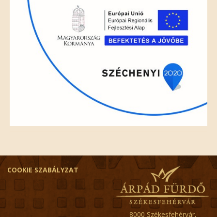
COOKIE SZABÁLYZAT
8000 Székesfehérvár,