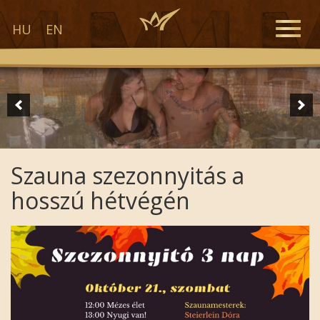
Toggle
HU
EN
naviga
Szauna szezonnyitás a
hosszú hétvégén