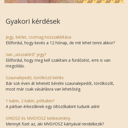
Gyakori kérdések
Jegy, bérlet, csomag hosszabbítása
Előfordul, hogy kevés a 12 hónap, de mit lehet tenni akkor?
Van „visszatérő” jegy?
Előfordul, hogy meg kell szakítani a fürdőzést, erre is van
megoldás.
Szaunalepedő, törölköző bérlés
Bár sok éven át lehetett bérelni szaunalepedőt, törölközőt,
most már csak vásárlásra van lehetőség.
1 kabin, 2 kabin, pótkabin?
A párban érkezőknek egy öltözőkabint tudunk adni!
SINOSZ és MVGYOSZ kedvezmény
Mennyit fizet az, aki MVGYOSZ kártyával rendelkezik?