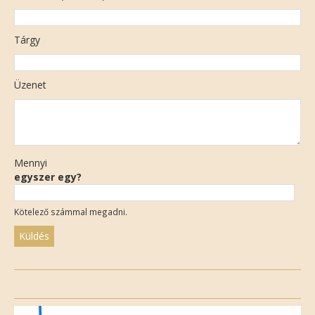
Tárgy
Üzenet
Mennyi
egyszer egy?
Kötelező számmal megadni.
Please
leave
this
field