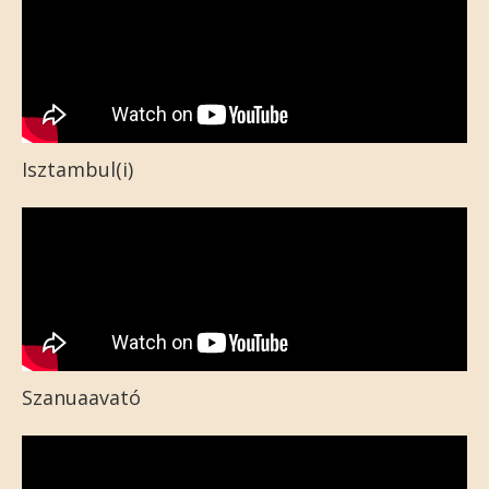
Isztambul(i)
Szanuaavató