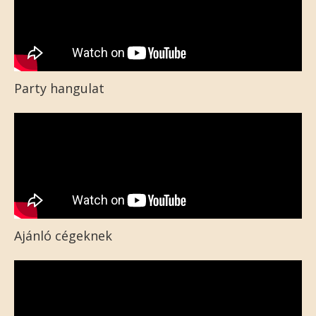
Party hangulat
Ajánló cégeknek