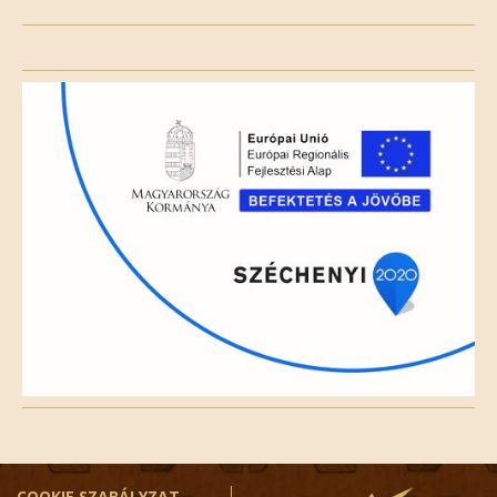
Please
leave
this
field
empty.
COOKIE SZABÁLYZAT