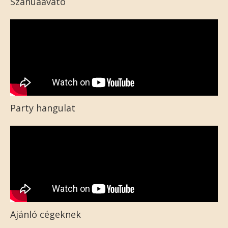
Szanuaavató
Party hangulat
Ajánló cégeknek