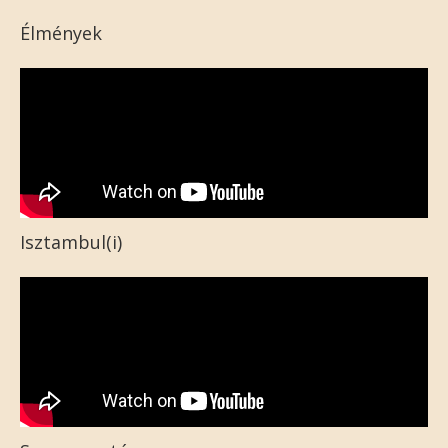
Élmények
Isztambul(i)