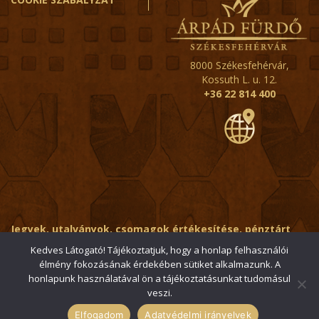
8000 Székesfehérvár,
Kossuth L. u. 12.
+36 22 814 400
Jegyek, utalványok, csomagok értékesítése, pénztárt
érintő kérdések:
ertekesito@fehervar-arpadfurdo.hu
Kedves Látogató! Tájékoztatjuk, hogy a honlap felhasználói
élmény fokozásának érdekében sütiket alkalmazunk. A
Általános érdeklődés:
info@fehervar-arpadfurdo.hu
honlapunk használatával ön a tájékoztatásunkat tudomásul
veszi.
© 2006-2026 Székesfehérvári Árpád Fürdő / Minden jog
fenntartva
Elfogadom
Adatvédelmi irányelvek