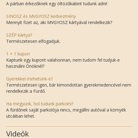
A párban érkezőknek egy öltözőkabint tudunk adni!
SINOSZ és MVGYOSZ kedvezmény
Mennyit fizet az, aki MVGYOSZ kártyával rendelkezik?
SZÉP kártya?
Természetesen elfogadjuk.
1 + 1 kupon
Kaptunk egy kupont valahonnan, nem tudom fel tudjuk-e
használni Önöknél?
Gyerekkel mehetünk-e?
Természetesen igen, bár kimondottan gyerekmedencével nem
rendelkezik a Fürdő.
Ha megyünk, hol tudunk parkolni?
A fürdőnek saját parkolója nincs, megállni autóval a környék
utcáiban lehet.
Videók