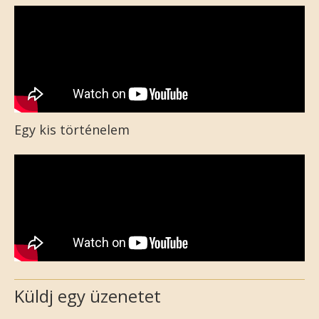
Egy kis történelem
Küldj egy üzenetet