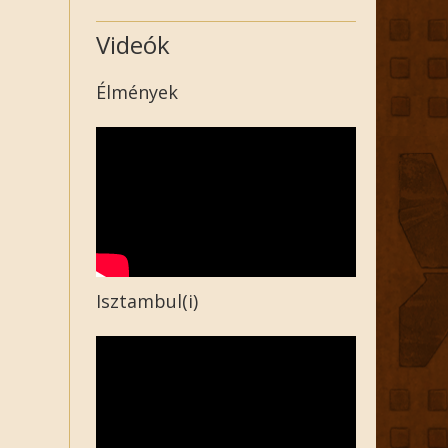
Videók
Élmények
Isztambul(i)