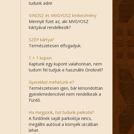
tudunk adni!
SINOSZ és MVGYOSZ kedvezmény
Mennyit fizet az, aki MVGYOSZ
kártyával rendelkezik?
SZÉP kártya?
Természetesen elfogadjuk.
1 + 1 kupon
Kaptunk egy kupont valahonnan, nem
tudom fel tudjuk-e használni Önöknél?
Gyerekkel mehetünk-e?
Természetesen igen, bár kimondottan
gyerekmedencével nem rendelkezik a
Fürdő.
Ha megyünk, hol tudunk parkolni?
A fürdőnek saját parkolója nincs,
megállni autóval a környék utcáiban
lehet.