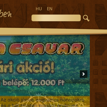
HU
EN