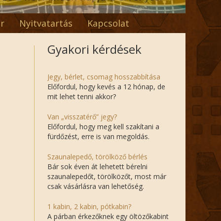
r
Nyitvatartás
Kapcsolat
Gyakori kérdések
Jegy, bérlet, csomag hosszabbítása
Előfordul, hogy kevés a 12 hónap, de
mit lehet tenni akkor?
Van „visszatérő” jegy?
Előfordul, hogy meg kell szakítani a
fürdőzést, erre is van megoldás.
Szaunalepedő, törölköző bérlés
Bár sok éven át lehetett bérelni
szaunalepedőt, törölközőt, most már
csak vásárlásra van lehetőség.
1 kabin, 2 kabin, pótkabin?
A párban érkezőknek egy öltözőkabint