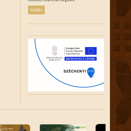
Please
leave
this
field
empty.