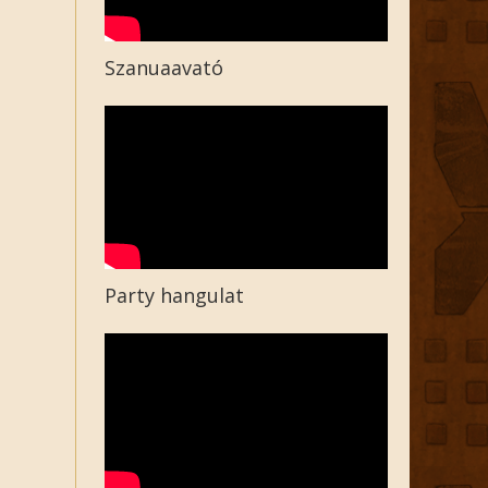
Szanuaavató
Party hangulat