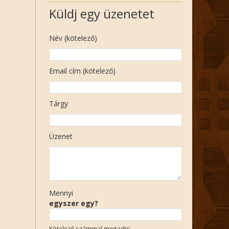
Küldj egy üzenetet
Név (kötelező)
Email cím (kötelező)
Tárgy
Üzenet
Mennyi
egyszer egy?
Kötelező számmal megadni.