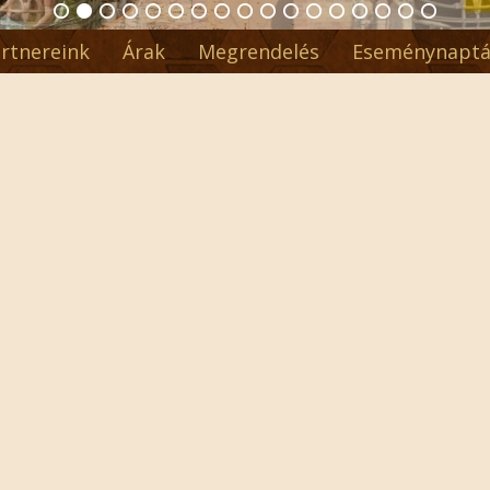
rtnereink
Árak
Megrendelés
Eseménynaptá