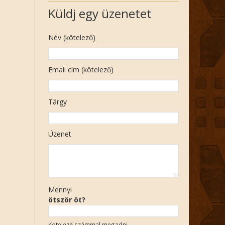
Küldj egy üzenetet
Név (kötelező)
Email cím (kötelező)
Tárgy
Üzenet
Mennyi
ötször öt?
Kötelező számmal megadni.