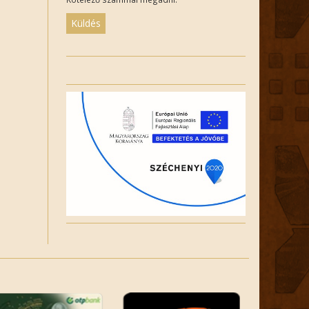
Please
leave
this
field
empty.