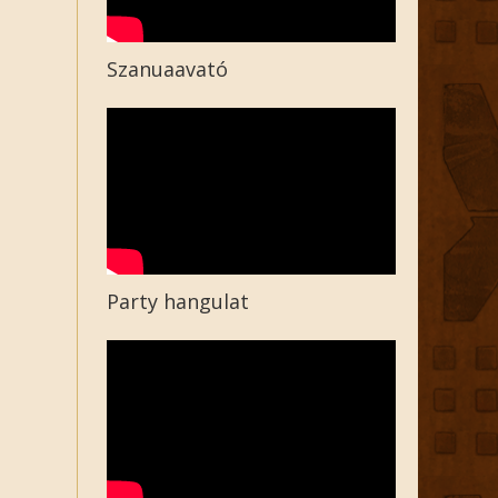
Szanuaavató
Party hangulat