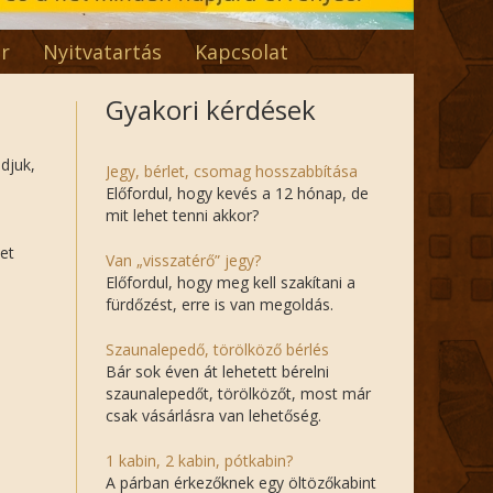
r
Nyitvatartás
Kapcsolat
Gyakori kérdések
djuk,
Jegy, bérlet, csomag hosszabbítása
Előfordul, hogy kevés a 12 hónap, de
mit lehet tenni akkor?
het
Van „visszatérő” jegy?
Előfordul, hogy meg kell szakítani a
fürdőzést, erre is van megoldás.
Szaunalepedő, törölköző bérlés
Bár sok éven át lehetett bérelni
szaunalepedőt, törölközőt, most már
csak vásárlásra van lehetőség.
1 kabin, 2 kabin, pótkabin?
A párban érkezőknek egy öltözőkabint