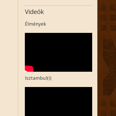
Videók
Élmények
Isztambul(i)