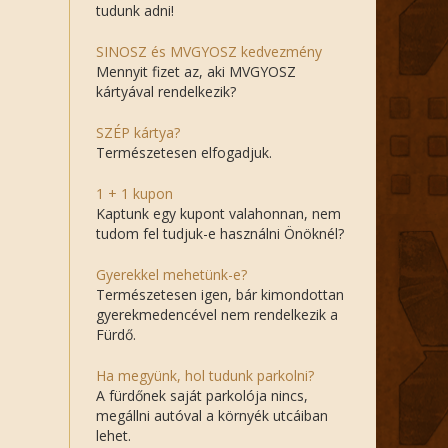
tudunk adni!
SINOSZ és MVGYOSZ kedvezmény
Mennyit fizet az, aki MVGYOSZ
kártyával rendelkezik?
SZÉP kártya?
Természetesen elfogadjuk.
1 + 1 kupon
Kaptunk egy kupont valahonnan, nem
tudom fel tudjuk-e használni Önöknél?
Gyerekkel mehetünk-e?
Természetesen igen, bár kimondottan
gyerekmedencével nem rendelkezik a
Fürdő.
Ha megyünk, hol tudunk parkolni?
A fürdőnek saját parkolója nincs,
megállni autóval a környék utcáiban
lehet.