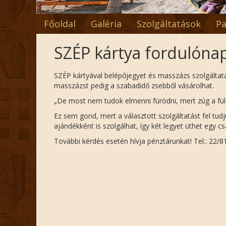
Főoldal
Galéria
Szolgáltatások
Pa
SZÉP kártya fordulóna
SZÉP kártyával belépőjegyet és masszázs szolgáltatá
masszázst pedig a szabadidő zsebből vásárolhat.
„De most nem tudok elmenni fürödni, mert zúg a fü
Ez sem gond, mert a választott szolgáltatást fel tudju
ajándékként is szolgálhat, így két legyet üthet egy c
További kérdés esetén hívja pénztárunkat! Tel.: 22/