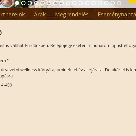
rtnereink
Árak
Megrendelés
Eseménynaptá
p
st is válthat Fürdőnkben. Belépőjegy esetén mindhárom típust elfoga
lem.”
k vezetni wellness kártyára, aminek fél év a lejárata. De akár el is le
sapásra.
814-400