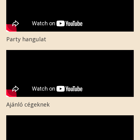
Party hangulat
Ajánló cégeknek