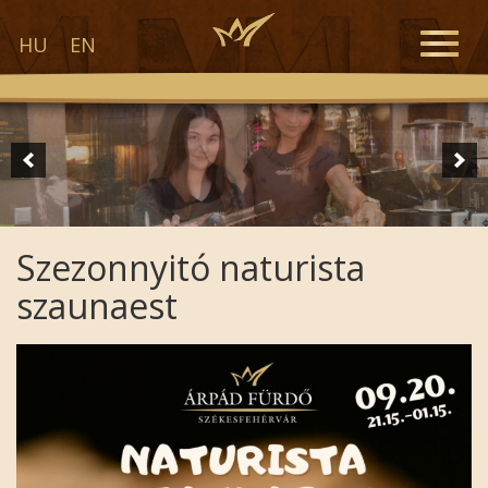
Toggle
HU
EN
naviga
Szezonnyitó naturista
szaunaest