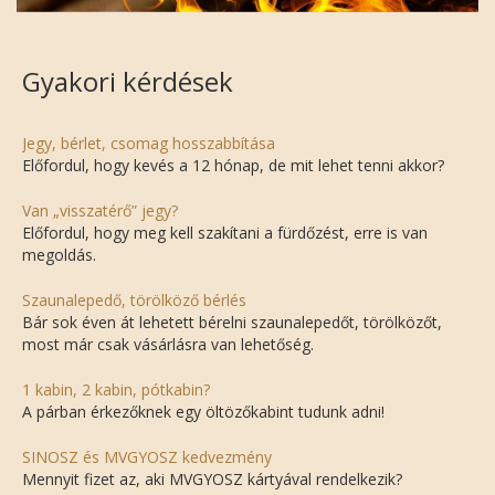
Gyakori kérdések
Jegy, bérlet, csomag hosszabbítása
Előfordul, hogy kevés a 12 hónap, de mit lehet tenni akkor?
Van „visszatérő” jegy?
Előfordul, hogy meg kell szakítani a fürdőzést, erre is van
megoldás.
Szaunalepedő, törölköző bérlés
Bár sok éven át lehetett bérelni szaunalepedőt, törölközőt,
most már csak vásárlásra van lehetőség.
1 kabin, 2 kabin, pótkabin?
A párban érkezőknek egy öltözőkabint tudunk adni!
SINOSZ és MVGYOSZ kedvezmény
Mennyit fizet az, aki MVGYOSZ kártyával rendelkezik?