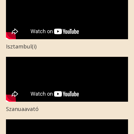
Isztambul(i)
Szanuaavató