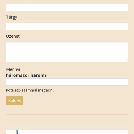
Tárgy
Üzenet
Mennyi
háromszor három?
Kötelező számmal megadni.
Please
leave
this
field