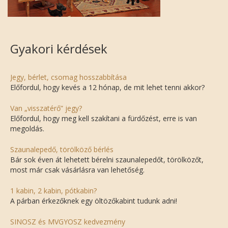
Gyakori kérdések
Jegy, bérlet, csomag hosszabbítása
Előfordul, hogy kevés a 12 hónap, de mit lehet tenni akkor?
Van „visszatérő” jegy?
Előfordul, hogy meg kell szakítani a fürdőzést, erre is van
megoldás.
Szaunalepedő, törölköző bérlés
Bár sok éven át lehetett bérelni szaunalepedőt, törölközőt,
most már csak vásárlásra van lehetőség.
1 kabin, 2 kabin, pótkabin?
A párban érkezőknek egy öltözőkabint tudunk adni!
SINOSZ és MVGYOSZ kedvezmény