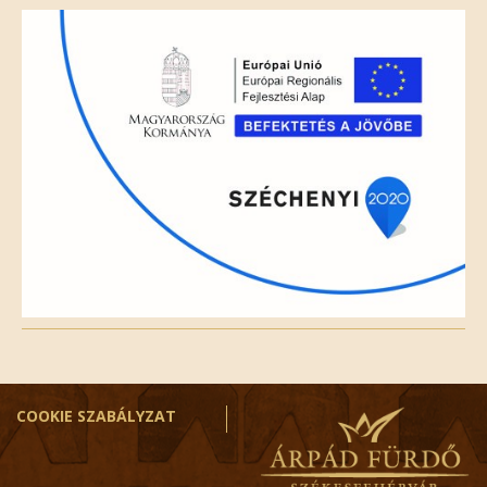
field
empty.
COOKIE SZABÁLYZAT