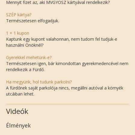
Mennyit fizet az, aki MVGYOSZ kártyával rendelkezik?
SZÉP kártya?
Természetesen elfogadjuk.
1 + 1 kupon
Kaptunk egy kupont valahonnan, nem tudom fel tudjuk-e
használni Önöknél?
Gyerekkel mehetünk-e?
Természetesen igen, bár kimondottan gyerekmedencével nem
rendelkezik a Fürdő.
Ha megyünk, hol tudunk parkolni?
A fürdőnek saját parkolója nincs, megállni autóval a környék
utcáiban lehet.
Videók
Élmények