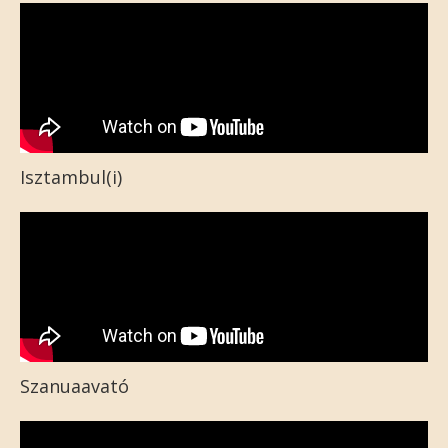
Isztambul(i)
Szanuaavató