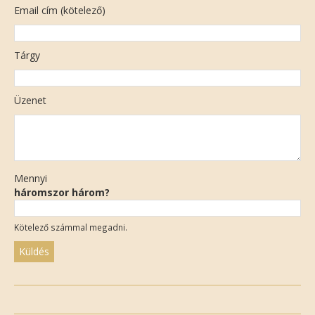
Email cím (kötelező)
Tárgy
Üzenet
Mennyi
háromszor három?
Kötelező számmal megadni.
Please
leave
this