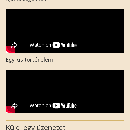
Egy kis történelem
Küldj egy üzenetet