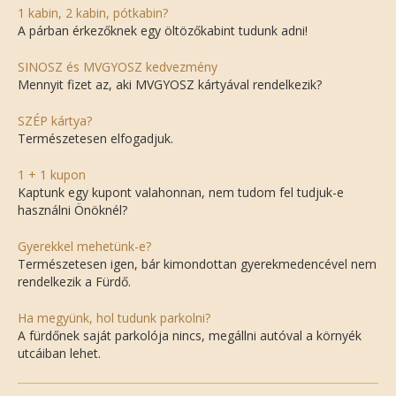
1 kabin, 2 kabin, pótkabin?
A párban érkezőknek egy öltözőkabint tudunk adni!
SINOSZ és MVGYOSZ kedvezmény
Mennyit fizet az, aki MVGYOSZ kártyával rendelkezik?
SZÉP kártya?
Természetesen elfogadjuk.
1 + 1 kupon
Kaptunk egy kupont valahonnan, nem tudom fel tudjuk-e
használni Önöknél?
Gyerekkel mehetünk-e?
Természetesen igen, bár kimondottan gyerekmedencével nem
rendelkezik a Fürdő.
Ha megyünk, hol tudunk parkolni?
A fürdőnek saját parkolója nincs, megállni autóval a környék
utcáiban lehet.