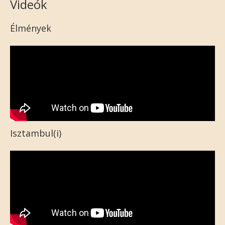
Videók
Élmények
Isztambul(i)