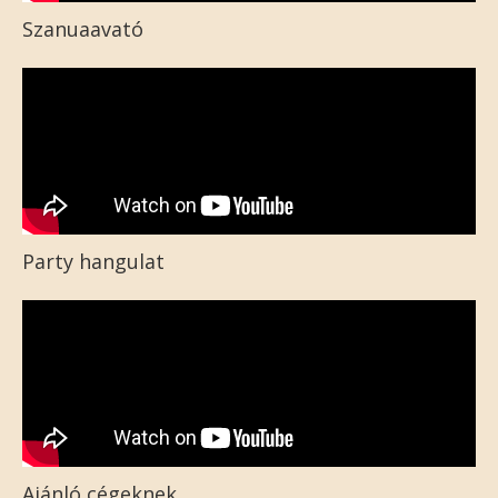
Szanuaavató
Party hangulat
Ajánló cégeknek