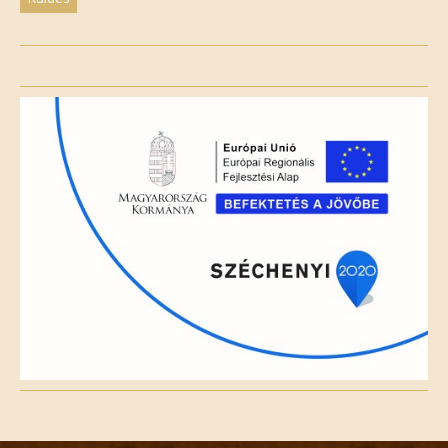
Please
leave
this
field
empty.