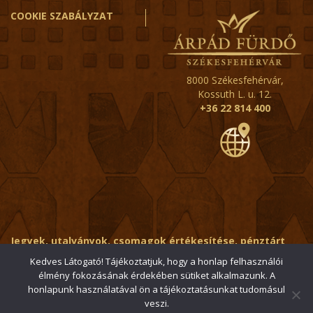
COOKIE SZABÁLYZAT
8000 Székesfehérvár,
Kossuth L. u. 12.
+36 22 814 400
Jegyek, utalványok, csomagok értékesítése, pénztárt
érintő kérdések:
ertekesito@fehervar-arpadfurdo.hu
Kedves Látogató! Tájékoztatjuk, hogy a honlap felhasználói
élmény fokozásának érdekében sütiket alkalmazunk. A
Általános érdeklődés:
info@fehervar-arpadfurdo.hu
honlapunk használatával ön a tájékoztatásunkat tudomásul
veszi.
© 2006-2026 Székesfehérvári Árpád Fürdő / Minden jog