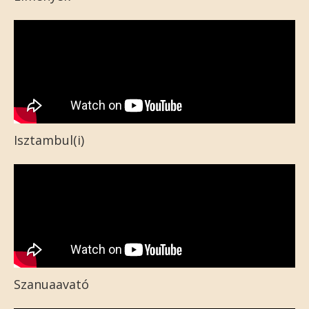
Isztambul(i)
Szanuaavató