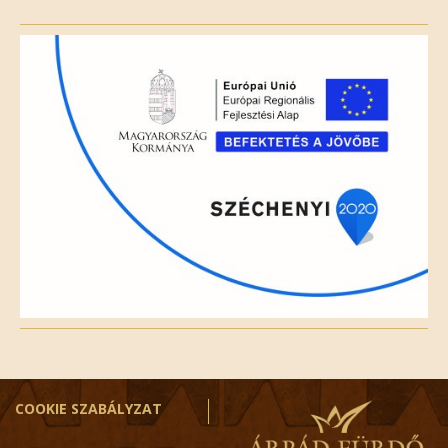
this
field
empty.
COOKIE SZABÁLYZAT