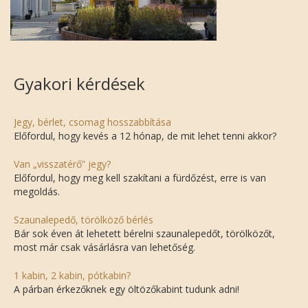
Gyakori kérdések
Jegy, bérlet, csomag hosszabbítása
Előfordul, hogy kevés a 12 hónap, de mit lehet tenni akkor?
Van „visszatérő” jegy?
Előfordul, hogy meg kell szakítani a fürdőzést, erre is van
megoldás.
Szaunalepedő, törölköző bérlés
Bár sok éven át lehetett bérelni szaunalepedőt, törölközőt,
most már csak vásárlásra van lehetőség.
1 kabin, 2 kabin, pótkabin?
A párban érkezőknek egy öltözőkabint tudunk adni!