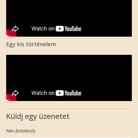
Egy kis történelem
Küldj egy üzenetet
Név (kötelező)