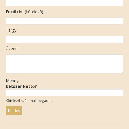
Email cím (kötelező)
Tárgy
Üzenet
Mennyi
kétszer kettő?
Kötelező számmal megadni.
Please
leave