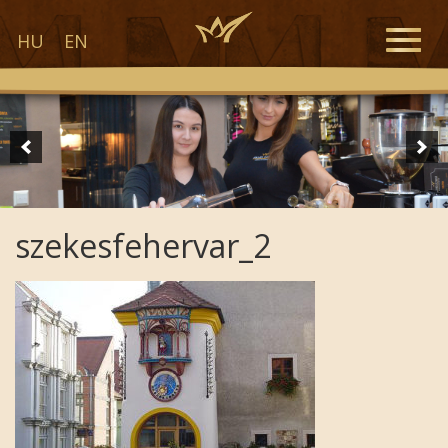
Toggle
HU
EN
naviga
szekesfehervar_2