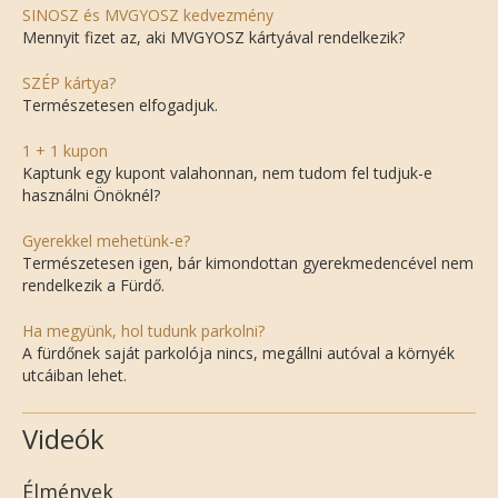
SINOSZ és MVGYOSZ kedvezmény
Mennyit fizet az, aki MVGYOSZ kártyával rendelkezik?
SZÉP kártya?
Természetesen elfogadjuk.
1 + 1 kupon
Kaptunk egy kupont valahonnan, nem tudom fel tudjuk-e
használni Önöknél?
Gyerekkel mehetünk-e?
Természetesen igen, bár kimondottan gyerekmedencével nem
rendelkezik a Fürdő.
Ha megyünk, hol tudunk parkolni?
A fürdőnek saját parkolója nincs, megállni autóval a környék
utcáiban lehet.
Videók
Élmények