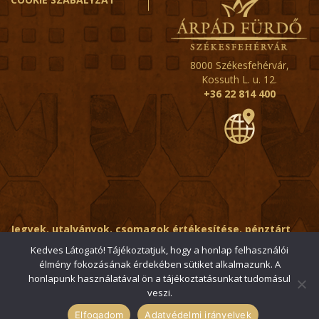
8000 Székesfehérvár,
Kossuth L. u. 12.
+36 22 814 400
Jegyek, utalványok, csomagok értékesítése, pénztárt
érintő kérdések:
ertekesito@fehervar-arpadfurdo.hu
Kedves Látogató! Tájékoztatjuk, hogy a honlap felhasználói
élmény fokozásának érdekében sütiket alkalmazunk. A
Általános érdeklődés:
info@fehervar-arpadfurdo.hu
honlapunk használatával ön a tájékoztatásunkat tudomásul
veszi.
© 2006-2026 Székesfehérvári Árpád Fürdő / Minden jog
fenntartva
Elfogadom
Adatvédelmi irányelvek