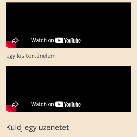
Egy kis történelem
Küldj egy üzenetet