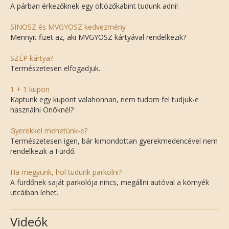
A párban érkezőknek egy öltözőkabint tudunk adni!
SINOSZ és MVGYOSZ kedvezmény
Mennyit fizet az, aki MVGYOSZ kártyával rendelkezik?
SZÉP kártya?
Természetesen elfogadjuk.
1 + 1 kupon
Kaptunk egy kupont valahonnan, nem tudom fel tudjuk-e
használni Önöknél?
Gyerekkel mehetünk-e?
Természetesen igen, bár kimondottan gyerekmedencével nem
rendelkezik a Fürdő.
Ha megyünk, hol tudunk parkolni?
A fürdőnek saját parkolója nincs, megállni autóval a környék
utcáiban lehet.
Videók