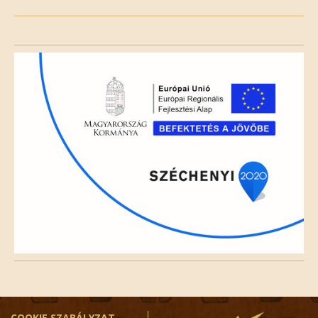
Please
leave
this
field
empty.
COOKIE SZABÁLYZAT