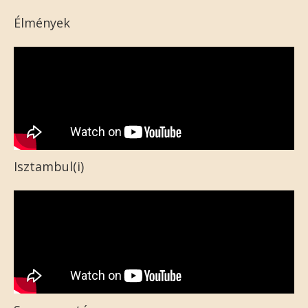
Élmények
Isztambul(i)