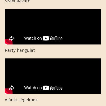
Szanuaavató
Party hangulat
Ajánló cégeknek