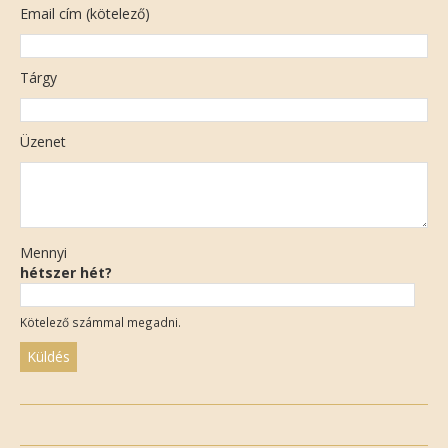
Email cím (kötelező)
Tárgy
Üzenet
Mennyi
hétszer hét?
Kötelező számmal megadni.
Please
leave
this