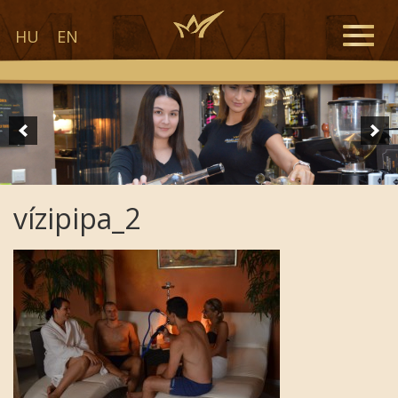
Toggle
HU
EN
naviga
vízipipa_2