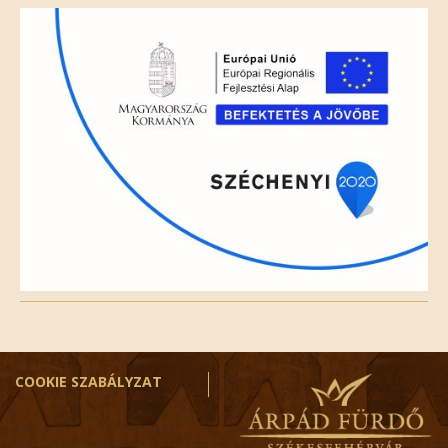
field
empty.
COOKIE SZABÁLYZAT