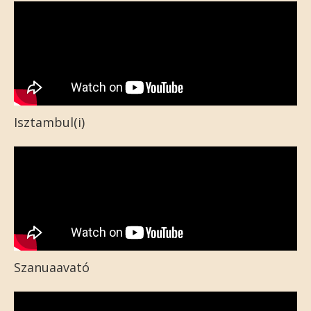
Isztambul(i)
Szanuaavató