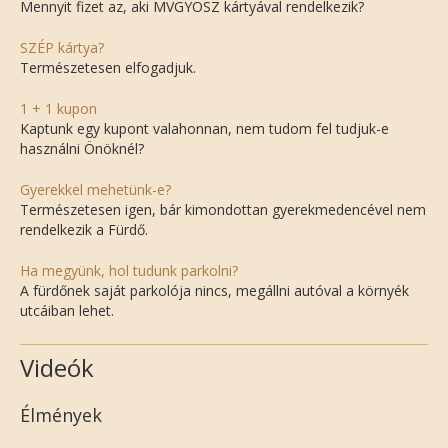
Mennyit fizet az, aki MVGYOSZ kártyával rendelkezik?
SZÉP kártya?
Természetesen elfogadjuk.
1 + 1 kupon
Kaptunk egy kupont valahonnan, nem tudom fel tudjuk-e
használni Önöknél?
Gyerekkel mehetünk-e?
Természetesen igen, bár kimondottan gyerekmedencével nem
rendelkezik a Fürdő.
Ha megyünk, hol tudunk parkolni?
A fürdőnek saját parkolója nincs, megállni autóval a környék
utcáiban lehet.
Videók
Élmények