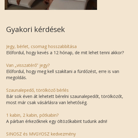
Gyakori kérdések
Jegy, bérlet, csomag hosszabbítása
Előfordul, hogy kevés a 12 hónap, de mit lehet tenni akkor?
Van „visszatérő” jegy?
Előfordul, hogy meg kell szakítani a fürdőzést, erre is van
megoldás.
Szaunalepedő, törölköző bérlés
Bár sok éven át lehetett bérelni szaunalepedőt, törölközőt,
most már csak vásárlásra van lehetőség.
1 kabin, 2 kabin, pótkabin?
A párban érkezőknek egy öltözőkabint tudunk adni!
SINOSZ és MVGYOSZ kedvezmény