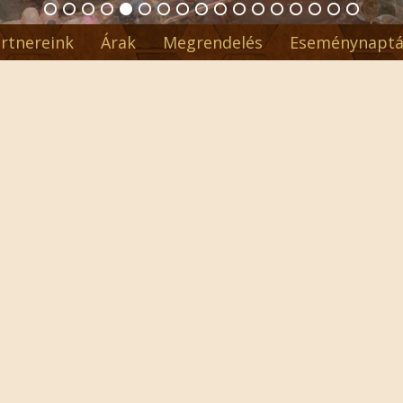
rtnereink
Árak
Megrendelés
Eseménynaptá