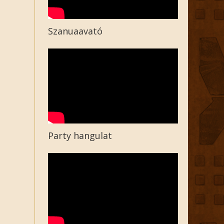
Szanuaavató
Party hangulat