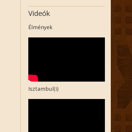
Videók
Élmények
Isztambul(i)