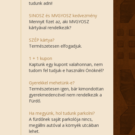
tudunk adni!
SINOSZ és MVGYOSZ kedvezmény
Mennyit fizet az, aki MVGYOSZ
kártyával rendelkezik?
SZÉP kártya?
Természetesen elfogadjuk.
1 + 1 kupon
Kaptunk egy kupont valahonnan, nem
tudom fel tudjuk-e használni Önöknél?
Gyerekkel mehetünk-e?
Természetesen igen, bár kimondottan
gyerekmedencével nem rendelkezik a
Fürdő.
Ha megyünk, hol tudunk parkolni?
A fürdőnek saját parkolója nincs,
megállni autóval a környék utcáiban
lehet.