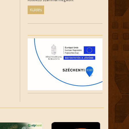
Please
leave
this
field
empty.