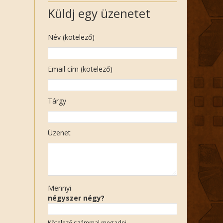
Küldj egy üzenetet
Név (kötelező)
Email cím (kötelező)
Tárgy
Üzenet
Mennyi
négyszer négy?
Kötelező számmal megadni.