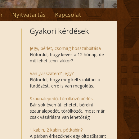
r
Nyitvatartás
Kapcsolat
Gyakori kérdések
Jegy, bérlet, csomag hosszabbítása
Előfordul, hogy kevés a 12 hónap, de
mit lehet tenni akkor?
Van „visszatérő” jegy?
Előfordul, hogy meg kell szakítani a
fürdőzést, erre is van megoldás.
Szaunalepedő, törölköző bérlés
Bár sok éven át lehetett bérelni
szaunalepedőt, törölközőt, most már
csak vásárlásra van lehetőség.
1 kabin, 2 kabin, pótkabin?
A párban érkezőknek egy öltözőkabint