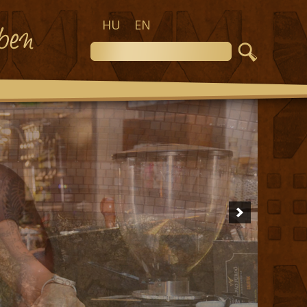
HU
EN