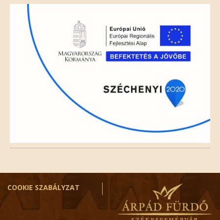
field
empty.
COOKIE SZABÁLYZAT