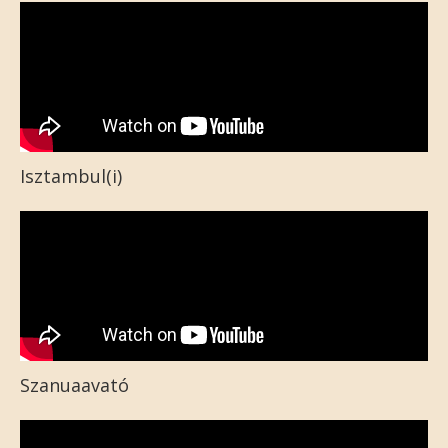
Isztambul(i)
Szanuaavató