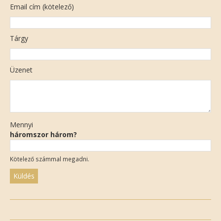
Email cím (kötelező)
Tárgy
Üzenet
Mennyi
háromszor három?
Kötelező számmal megadni.
Please
leave
this