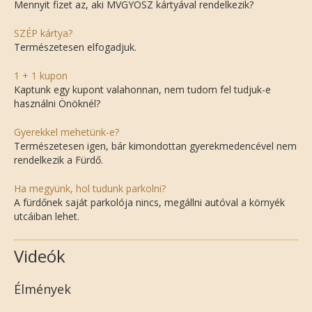
Mennyit fizet az, aki MVGYOSZ kártyával rendelkezik?
SZÉP kártya?
Természetesen elfogadjuk.
1 + 1 kupon
Kaptunk egy kupont valahonnan, nem tudom fel tudjuk-e
használni Önöknél?
Gyerekkel mehetünk-e?
Természetesen igen, bár kimondottan gyerekmedencével nem
rendelkezik a Fürdő.
Ha megyünk, hol tudunk parkolni?
A fürdőnek saját parkolója nincs, megállni autóval a környék
utcáiban lehet.
Videók
Élmények