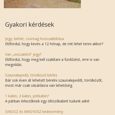
Gyakori kérdések
Jegy, bérlet, csomag hosszabbítása
Előfordul, hogy kevés a 12 hónap, de mit lehet tenni akkor?
Van „visszatérő” jegy?
Előfordul, hogy meg kell szakítani a fürdőzést, erre is van
megoldás.
Szaunalepedő, törölköző bérlés
Bár sok éven át lehetett bérelni szaunalepedőt, törölközőt,
most már csak vásárlásra van lehetőség.
1 kabin, 2 kabin, pótkabin?
A párban érkezőknek egy öltözőkabint tudunk adni!
SINOSZ és MVGYOSZ kedvezmény