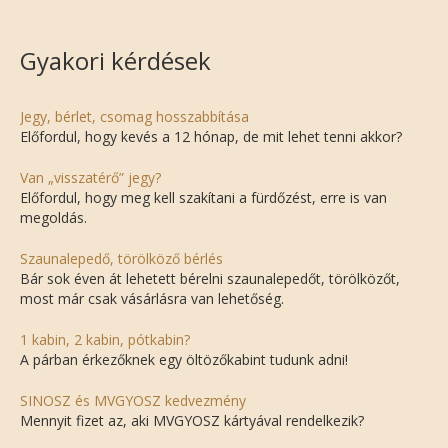
Gyakori kérdések
Jegy, bérlet, csomag hosszabbítása
Előfordul, hogy kevés a 12 hónap, de mit lehet tenni akkor?
Van „visszatérő” jegy?
Előfordul, hogy meg kell szakítani a fürdőzést, erre is van
megoldás.
Szaunalepedő, törölköző bérlés
Bár sok éven át lehetett bérelni szaunalepedőt, törölközőt,
most már csak vásárlásra van lehetőség.
1 kabin, 2 kabin, pótkabin?
A párban érkezőknek egy öltözőkabint tudunk adni!
SINOSZ és MVGYOSZ kedvezmény
Mennyit fizet az, aki MVGYOSZ kártyával rendelkezik?