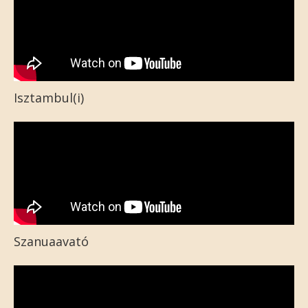
Isztambul(i)
Szanuaavató