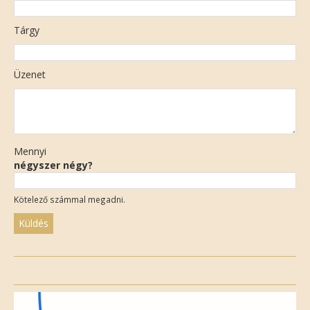
Tárgy
Üzenet
Mennyi
négyszer négy?
Kötelező számmal megadni.
Please
leave
this
field
empty.