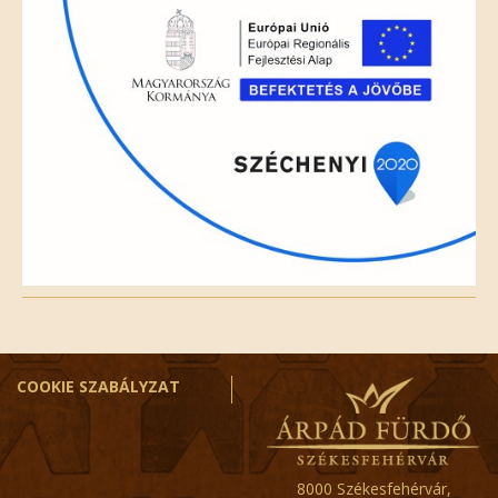
COOKIE SZABÁLYZAT
8000 Székesfehérvár,