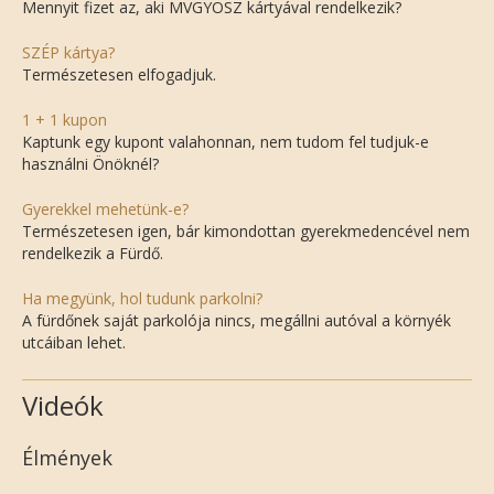
Mennyit fizet az, aki MVGYOSZ kártyával rendelkezik?
SZÉP kártya?
Természetesen elfogadjuk.
1 + 1 kupon
Kaptunk egy kupont valahonnan, nem tudom fel tudjuk-e
használni Önöknél?
Gyerekkel mehetünk-e?
Természetesen igen, bár kimondottan gyerekmedencével nem
rendelkezik a Fürdő.
Ha megyünk, hol tudunk parkolni?
A fürdőnek saját parkolója nincs, megállni autóval a környék
utcáiban lehet.
Videók
Élmények