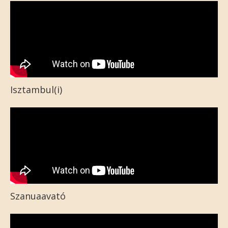
Isztambul(i)
Szanuaavató