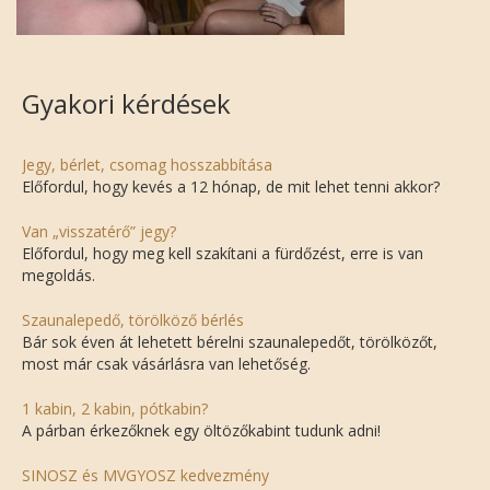
Gyakori kérdések
Jegy, bérlet, csomag hosszabbítása
Előfordul, hogy kevés a 12 hónap, de mit lehet tenni akkor?
Van „visszatérő” jegy?
Előfordul, hogy meg kell szakítani a fürdőzést, erre is van
megoldás.
Szaunalepedő, törölköző bérlés
Bár sok éven át lehetett bérelni szaunalepedőt, törölközőt,
most már csak vásárlásra van lehetőség.
1 kabin, 2 kabin, pótkabin?
A párban érkezőknek egy öltözőkabint tudunk adni!
SINOSZ és MVGYOSZ kedvezmény