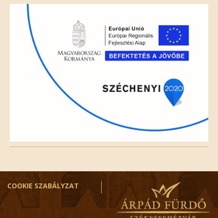
field
empty.
COOKIE SZABÁLYZAT