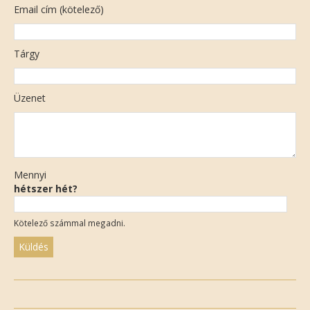
Email cím (kötelező)
Tárgy
Üzenet
Mennyi
hétszer hét?
Kötelező számmal megadni.
Please
leave
this