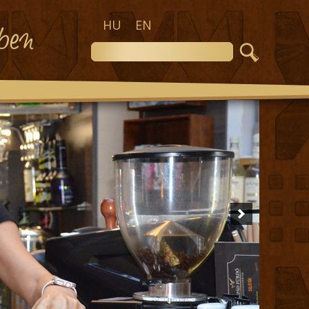
HU
EN