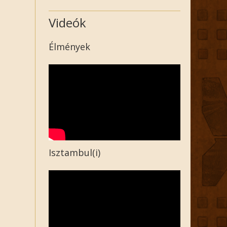
Videók
Élmények
Isztambul(i)