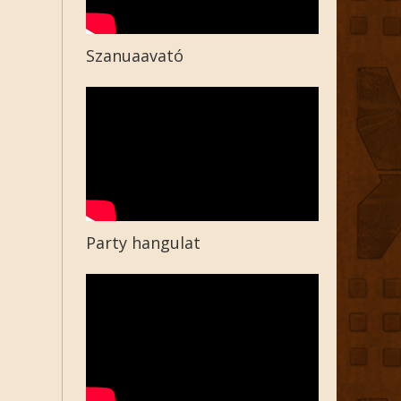
Szanuaavató
Party hangulat