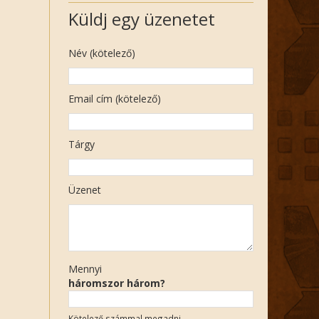
Küldj egy üzenetet
Név (kötelező)
Email cím (kötelező)
Tárgy
Üzenet
Mennyi
háromszor három?
Kötelező számmal megadni.