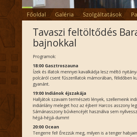
Főoldal
Galéria
Szolgáltatások
Pa
Tavaszi feltöltődés Ba
bajnokkal
Programok:
18:00 Gasztroszauna
Ízek és illatok mennyei kavalkádja lesz méltó nyitá
polcáról csent fűszerillatok mámorában, félidőben ku
gyanánt.
19:00 Indiánok éjszakája
Halljátok szavaim természeti lények, szellemeink ind
indiánlány meleget hoz az éjben! Harcos asszony leg
Sámánasszony bűvkencéjét használva sem nyílvessző
héjjá-héjjá-dumm!
20:00 Ocean
Tengerre fel! Érezzük meg, milyen is a tenger habjai