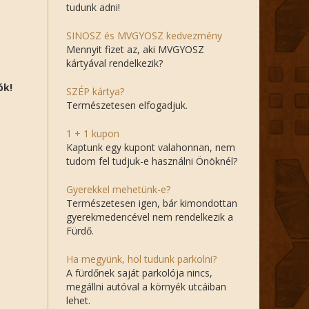
tudunk adni!
SINOSZ és MVGYOSZ kedvezmény
Mennyit fizet az, aki MVGYOSZ
kártyával rendelkezik?
ók!
SZÉP kártya?
Természetesen elfogadjuk.
1 + 1 kupon
Kaptunk egy kupont valahonnan, nem
tudom fel tudjuk-e használni Önöknél?
Gyerekkel mehetünk-e?
Természetesen igen, bár kimondottan
gyerekmedencével nem rendelkezik a
Fürdő.
Ha megyünk, hol tudunk parkolni?
A fürdőnek saját parkolója nincs,
megállni autóval a környék utcáiban
lehet.