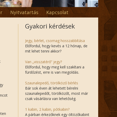
r
Nyitvatartás
Kapcsolat
Gyakori kérdések
Jegy, bérlet, csomag hosszabbítása
Előfordul, hogy kevés a 12 hónap, de
mit lehet tenni akkor?
k
Van „visszatérő” jegy?
Előfordul, hogy meg kell szakítani a
fürdőzést, erre is van megoldás.
Szaunalepedő, törölköző bérlés
gy
Bár sok éven át lehetett bérelni
szaunalepedőt, törölközőt, most már
áncot
csak vásárlásra van lehetőség.
1 kabin, 2 kabin, pótkabin?
eten
A párban érkezőknek egy öltözőkabint