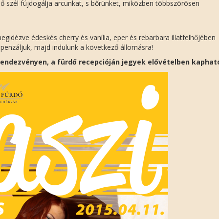
eső szél fújdogálja arcunkat, s bőrünket, miközben többszörösen
egidézve édeskés cherry és vanília, eper és rebarbara illatfelhőjében
mpenzáljuk, majd indulunk a következő állomásra!
 rendezvényen, a fürdő recepcióján jegyek elővételben kaphat