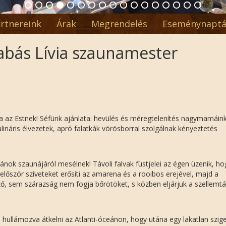
rtnereink
Árak
Megrendelés
Eseménynaptá
rabás Lívia szaunamester
nya az Estnek! Séfünk ajánlata: hevülés és méregtelenítés nagymamáin
lináris élvezetek, apró falatkák vörösborral szolgálnak kényeztetés
iánok szaunájáról mesélnek! Távoli falvak füstjelei az égen üzenik, ho
először szíveteket erősíti az amarena és a rooibos erejével, majd a
, sem szárazság nem fogja bőrötöket, s közben eljárjuk a szellemt
n hullámozva átkelni az Atlanti-óceánon, hogy utána egy lakatlan szig