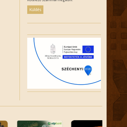
Please
leave
this
field
empty.