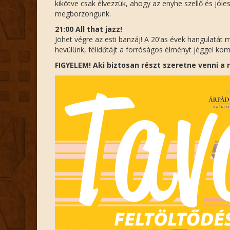
kikötve csak élvezzük, ahogy az enyhe szellő és jól
megborzongunk.
21:00 All that jazz!
Jöhet végre az esti banzáj! A 20’as évek hangulatát m
hevülünk, félidőtájt a forróságos élményt jéggel ko
FIGYELEM! Aki biztosan részt szeretne venni a