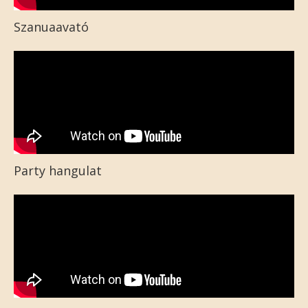
Szanuaavató
Party hangulat