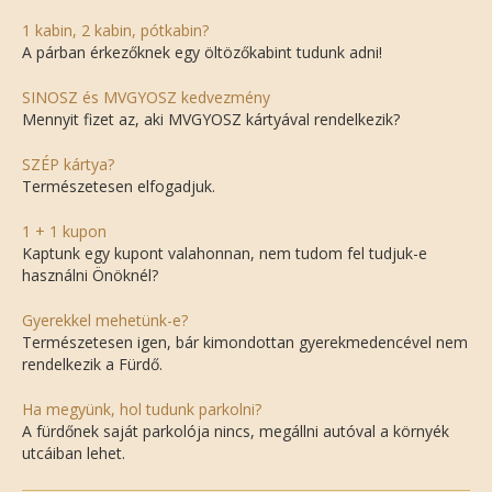
1 kabin, 2 kabin, pótkabin?
A párban érkezőknek egy öltözőkabint tudunk adni!
SINOSZ és MVGYOSZ kedvezmény
Mennyit fizet az, aki MVGYOSZ kártyával rendelkezik?
SZÉP kártya?
Természetesen elfogadjuk.
1 + 1 kupon
Kaptunk egy kupont valahonnan, nem tudom fel tudjuk-e
használni Önöknél?
Gyerekkel mehetünk-e?
Természetesen igen, bár kimondottan gyerekmedencével nem
rendelkezik a Fürdő.
Ha megyünk, hol tudunk parkolni?
A fürdőnek saját parkolója nincs, megállni autóval a környék
utcáiban lehet.