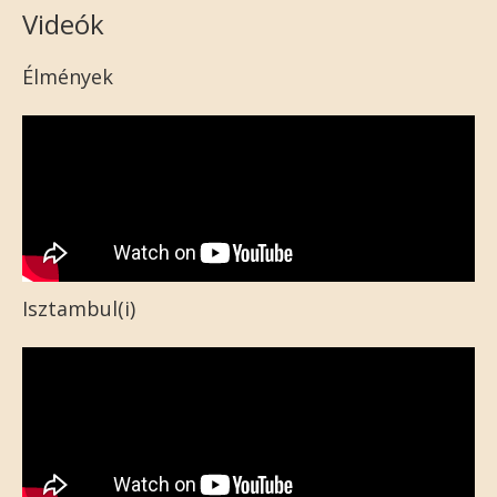
Videók
Élmények
Isztambul(i)