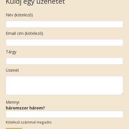
Küldj egy üzenetet
Név (kötelező)
Email cím (kötelező)
Tárgy
Üzenet
Mennyi
háromszor három?
Kötelező számmal megadni.