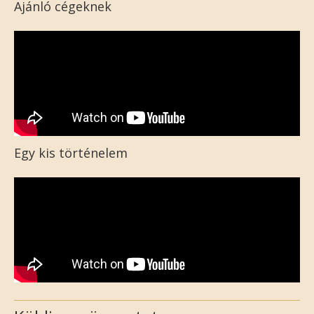
Ajánló cégeknek
Egy kis történelem