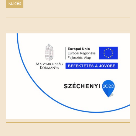
Please
leave
this
field
empty.