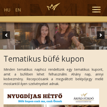
Toggle
HU
EN
naviga
Tematikus büfé kupon
Minden tematikus naphoz rendeltünk egy tematikus kupont,
amit a büfében lehet felhasználni. Ahány nap, annyi
kedvezmény. Recepciósaink a megváltott belépőjegy mellé
mostantól ilyen szelvényeket adnak.