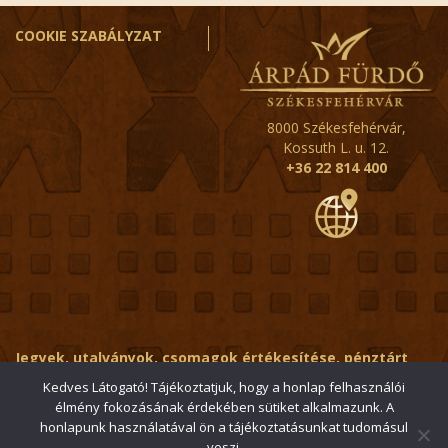
COOKIE SZABÁLYZAT
8000 Székesfehérvár,
Kossuth L. u. 12.
+36 22 814 400
Jegyek, utalványok, csomagok értékesítése, pénztárt
érintő kérdések:
ertekesito@fehervar-arpadfurdo.hu
Kedves Látogató! Tájékoztatjuk, hogy a honlap felhasználói
élmény fokozásának érdekében sütiket alkalmazunk. A
Általános érdeklődés:
info@fehervar-arpadfurdo.hu
honlapunk használatával ön a tájékoztatásunkat tudomásul
veszi.