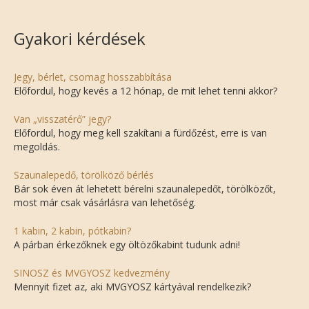
Gyakori kérdések
Jegy, bérlet, csomag hosszabbítása
Előfordul, hogy kevés a 12 hónap, de mit lehet tenni akkor?
Van „visszatérő” jegy?
Előfordul, hogy meg kell szakítani a fürdőzést, erre is van
megoldás.
Szaunalepedő, törölköző bérlés
Bár sok éven át lehetett bérelni szaunalepedőt, törölközőt,
most már csak vásárlásra van lehetőség.
1 kabin, 2 kabin, pótkabin?
A párban érkezőknek egy öltözőkabint tudunk adni!
SINOSZ és MVGYOSZ kedvezmény
Mennyit fizet az, aki MVGYOSZ kártyával rendelkezik?