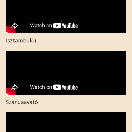
Isztambul(i)
Szanuaavató