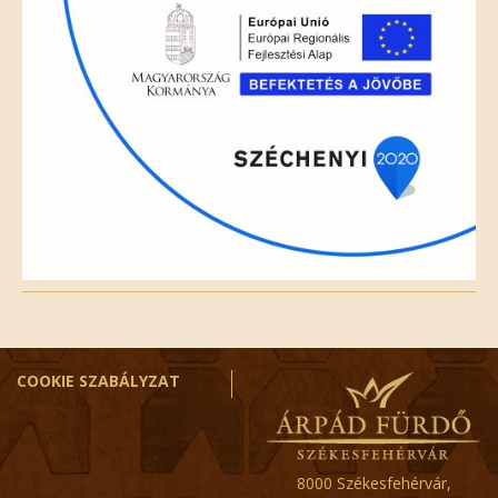
COOKIE SZABÁLYZAT
8000 Székesfehérvár,