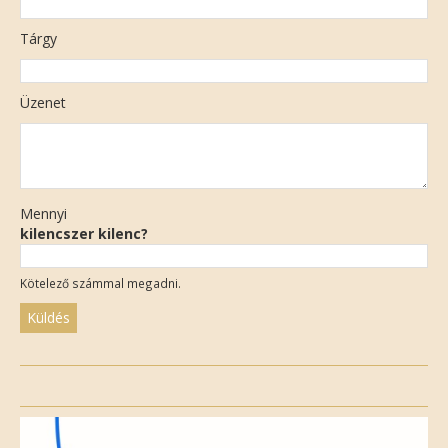
Tárgy
Üzenet
Mennyi
kilencszer kilenc?
Kötelező számmal megadni.
Please
leave
this
field
empty.