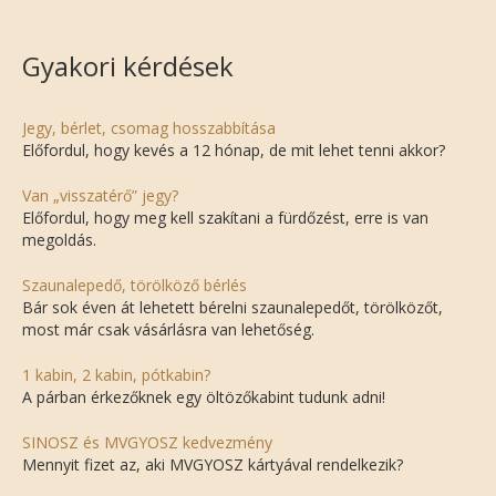
Gyakori kérdések
Jegy, bérlet, csomag hosszabbítása
Előfordul, hogy kevés a 12 hónap, de mit lehet tenni akkor?
Van „visszatérő” jegy?
Előfordul, hogy meg kell szakítani a fürdőzést, erre is van
megoldás.
Szaunalepedő, törölköző bérlés
Bár sok éven át lehetett bérelni szaunalepedőt, törölközőt,
most már csak vásárlásra van lehetőség.
1 kabin, 2 kabin, pótkabin?
A párban érkezőknek egy öltözőkabint tudunk adni!
SINOSZ és MVGYOSZ kedvezmény
Mennyit fizet az, aki MVGYOSZ kártyával rendelkezik?