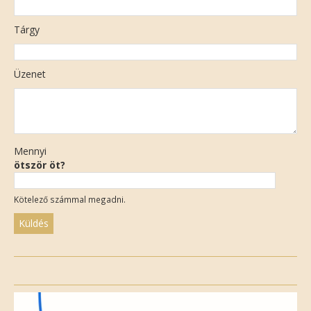
Tárgy
Üzenet
Mennyi
ötször öt?
Kötelező számmal megadni.
Please
leave
this
field
empty.