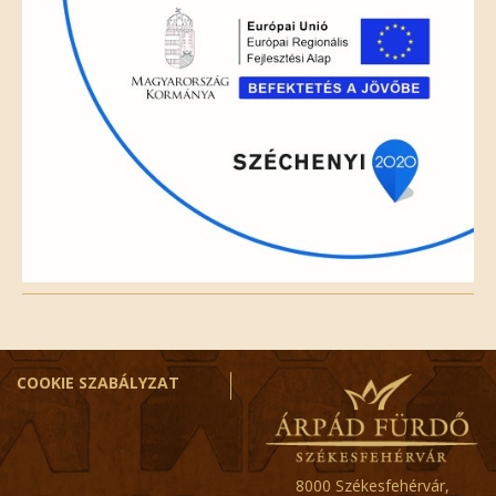
COOKIE SZABÁLYZAT
8000 Székesfehérvár,