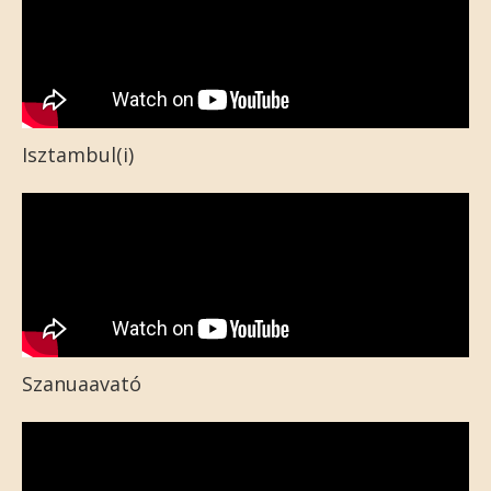
Isztambul(i)
Szanuaavató