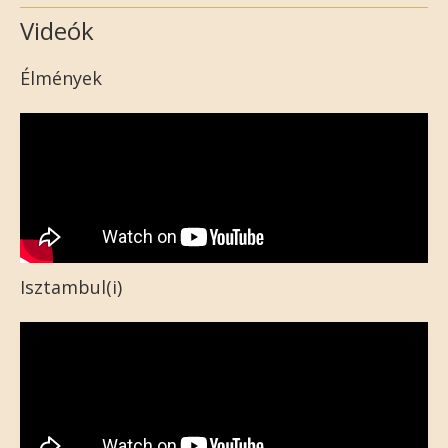
Videók
Élmények
Isztambul(i)