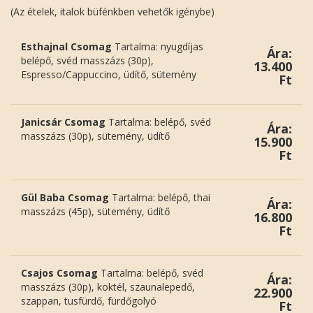
(Az ételek, italok büfénkben vehetők igénybe)
Esthajnal Csomag
Tartalma: nyugdíjas
Ára:
belépő, svéd masszázs (30p),
13.400
Espresso/Cappuccino, üdítő, sütemény
Ft
Janicsár Csomag
Tartalma: belépő, svéd
Ára:
masszázs (30p), sütemény, üdítő
15.900
Ft
Gül Baba Csomag
Tartalma: belépő, thai
Ára:
masszázs (45p), sütemény, üdítő
16.800
Ft
Csajos Csomag
Tartalma: belépő, svéd
Ára:
masszázs (30p), koktél, szaunalepedő,
22.900
szappan, tusfürdő, fürdőgolyó
Ft