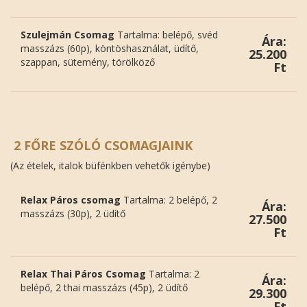
Szulejmán Csomag
Tartalma: belépő, svéd
Ára:
masszázs (60p), köntöshasználat, üdítő,
25.200
szappan, sütemény, törölköző
Ft
2 FŐRE SZÓLÓ CSOMAGJAINK
(Az ételek, italok büfénkben vehetők igénybe)
Relax Páros csomag
Tartalma: 2 belépő, 2
Ára:
masszázs (30p), 2 üdítő
27.500
Ft
Relax Thai Páros Csomag
Tartalma: 2
Ára:
belépő, 2 thai masszázs (45p), 2 üdítő
29.300
Ft