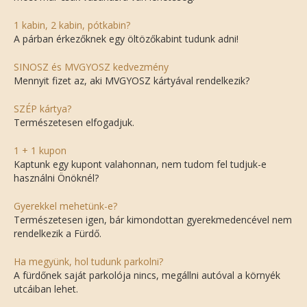
1 kabin, 2 kabin, pótkabin?
A párban érkezőknek egy öltözőkabint tudunk adni!
SINOSZ és MVGYOSZ kedvezmény
Mennyit fizet az, aki MVGYOSZ kártyával rendelkezik?
SZÉP kártya?
Természetesen elfogadjuk.
1 + 1 kupon
Kaptunk egy kupont valahonnan, nem tudom fel tudjuk-e
használni Önöknél?
Gyerekkel mehetünk-e?
Természetesen igen, bár kimondottan gyerekmedencével nem
rendelkezik a Fürdő.
Ha megyünk, hol tudunk parkolni?
A fürdőnek saját parkolója nincs, megállni autóval a környék
utcáiban lehet.