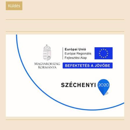
Please
leave
this
field
empty.