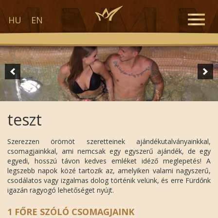
Toggle
HU
EN
naviga
teszt
Szerezzen örömöt szeretteinek ajándékutalványainkkal,
csomagjainkkal, ami nemcsak egy egyszerű ajándék, de egy
egyedi, hosszú távon kedves emléket idéző meglepetés! A
legszebb napok közé tartozik az, amelyiken valami nagyszerű,
csodálatos vagy izgalmas dolog történik velünk, és erre Fürdőnk
igazán ragyogó lehetőséget nyújt.
1 FŐRE SZÓLÓ CSOMAGJAINK