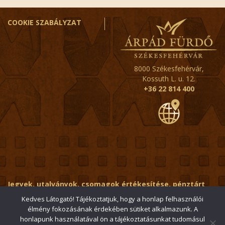
COOKIE SZABÁLYZAT
8000 Székesfehérvár,
Kossuth L. u. 12.
+36 22 814 400
Jegyek, utalványok, csomagok értékesítése, pénztárt
érintő kérdések:
ertekesito@fehervar-arpadfurdo.hu
Kedves Látogató! Tájékoztatjuk, hogy a honlap felhasználói
élmény fokozásának érdekében sütiket alkalmazunk. A
Általános érdeklődés:
info@fehervar-arpadfurdo.hu
honlapunk használatával ön a tájékoztatásunkat tudomásul