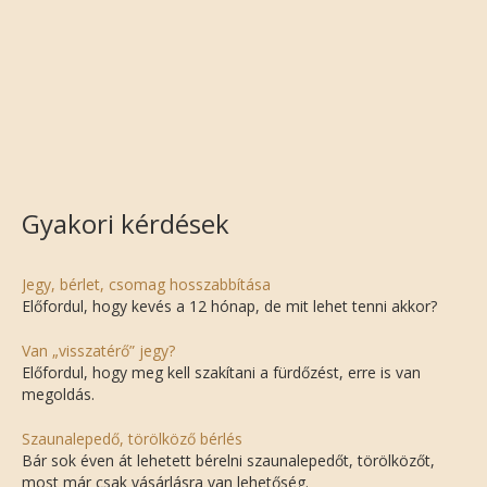
Gyakori kérdések
Jegy, bérlet, csomag hosszabbítása
Előfordul, hogy kevés a 12 hónap, de mit lehet tenni akkor?
Van „visszatérő” jegy?
Előfordul, hogy meg kell szakítani a fürdőzést, erre is van
megoldás.
Szaunalepedő, törölköző bérlés
Bár sok éven át lehetett bérelni szaunalepedőt, törölközőt,
most már csak vásárlásra van lehetőség.