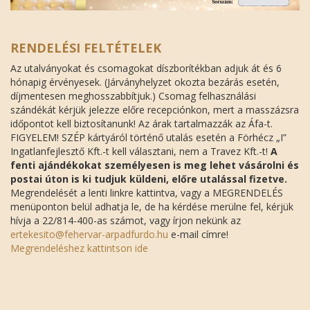
RENDELÉSI FELTÉTELEK
Az utalványokat és csomagokat díszborítékban adjuk át és 6
hónapig érvényesek. (Járványhelyzet okozta bezárás esetén,
díjmentesen meghosszabbítjuk.) Csomag felhasználási
szándékát kérjük jelezze előre recepciónkon, mert a masszázsra
időpontot kell biztosítanunk! Az árak tartalmazzák az Áfa-t.
FIGYELEM! SZÉP kártyáról történő utalás esetén a Förhécz „I”
Ingatlanfejlesztő Kft.-t kell választani, nem a Travez Kft.-t!
A
fenti ajándékokat személyesen is meg lehet vásárolni és
postai úton is ki tudjuk küldeni, előre utalással fizetve.
Megrendelését a lenti linkre kattintva, vagy a MEGRENDELÉS
menüponton belül adhatja le, de ha kérdése merülne fel, kérjük
hívja a 22/814-400-as számot, vagy írjon nekünk az
ertekesito@fehervar-arpadfurdo.hu
e-mail címre!
Megrendeléshez kattintson ide