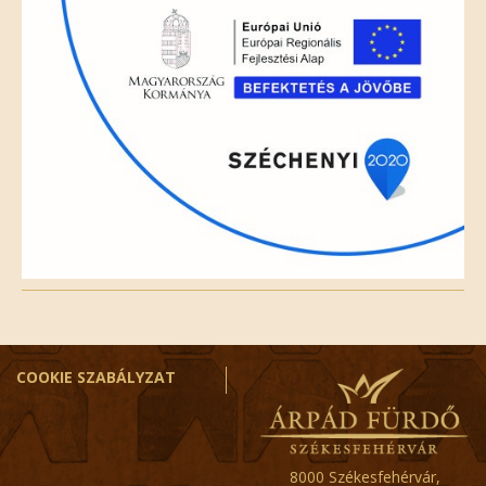
COOKIE SZABÁLYZAT
8000 Székesfehérvár,