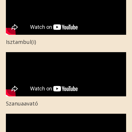
Isztambul(i)
Szanuaavató