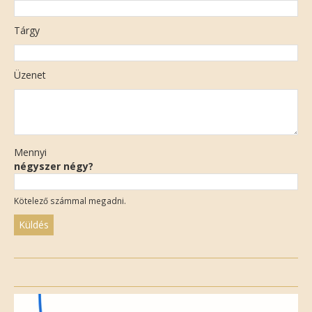
Tárgy
Üzenet
Mennyi
négyszer négy?
Kötelező számmal megadni.
Please
leave
this
field
empty.