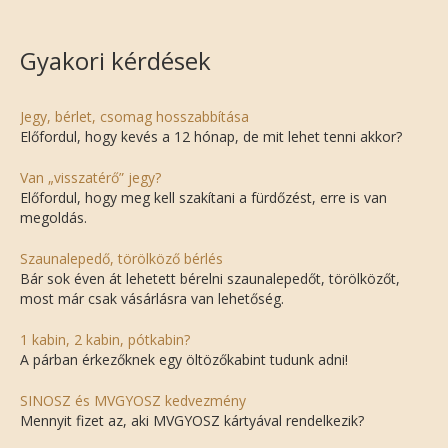
Gyakori kérdések
Jegy, bérlet, csomag hosszabbítása
Előfordul, hogy kevés a 12 hónap, de mit lehet tenni akkor?
Van „visszatérő” jegy?
Előfordul, hogy meg kell szakítani a fürdőzést, erre is van
megoldás.
Szaunalepedő, törölköző bérlés
Bár sok éven át lehetett bérelni szaunalepedőt, törölközőt,
most már csak vásárlásra van lehetőség.
1 kabin, 2 kabin, pótkabin?
A párban érkezőknek egy öltözőkabint tudunk adni!
SINOSZ és MVGYOSZ kedvezmény
Mennyit fizet az, aki MVGYOSZ kártyával rendelkezik?