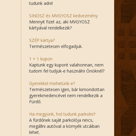
tudunk adni!
SINOSZ és MVGYOSZ kedvezmény
Mennyit fizet az, aki MVGYOSZ
kártyával rendelkezik?
SZÉP kártya?
Természetesen elfogadjuk.
1 + 1 kupon
Kaptunk egy kupont valahonnan, nem
tudom fel tudjuk-e használni Önöknél?
Gyerekkel mehetünk-e?
Természetesen igen, bár kimondottan
gyerekmedencével nem rendelkezik a
Fürdő.
Ha megyünk, hol tudunk parkolni?
A fürdőnek saját parkolója nincs,
megállni autóval a környék utcáiban
lehet.