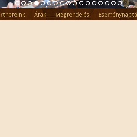
rtnereink
Árak
Megrendelés
Eseménynaptá