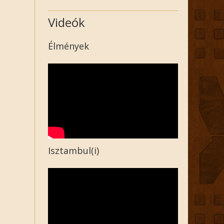
Videók
Élmények
Isztambul(i)