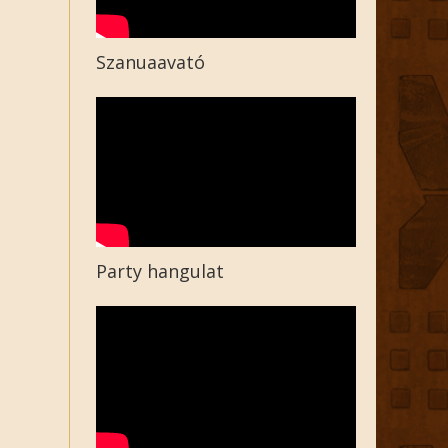
Szanuaavató
Party hangulat