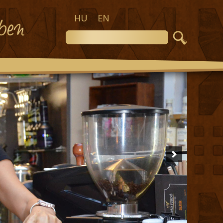
HU
EN