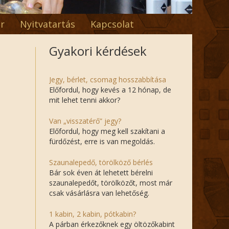
r
Nyitvatartás
Kapcsolat
Gyakori kérdések
Jegy, bérlet, csomag hosszabbítása
Előfordul, hogy kevés a 12 hónap, de
mit lehet tenni akkor?
Van „visszatérő” jegy?
Előfordul, hogy meg kell szakítani a
fürdőzést, erre is van megoldás.
Szaunalepedő, törölköző bérlés
Bár sok éven át lehetett bérelni
szaunalepedőt, törölközőt, most már
csak vásárlásra van lehetőség.
1 kabin, 2 kabin, pótkabin?
A párban érkezőknek egy öltözőkabint