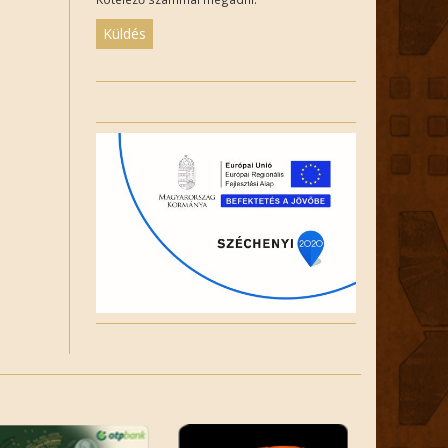
Please
leave
this
field
empty.