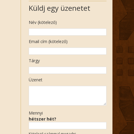
Küldj egy üzenetet
Név (kötelező)
Email cím (kötelező)
Tárgy
Üzenet
Mennyi
hétszer hét?
Kötelező számmal megadni.