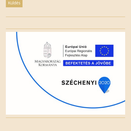
Please
leave
this
field
empty.