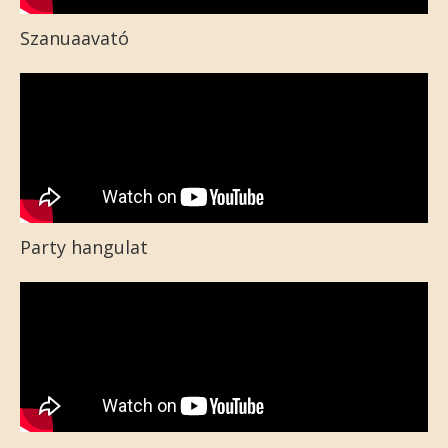
Szanuaavató
Party hangulat