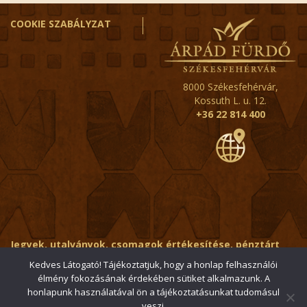
COOKIE SZABÁLYZAT
8000 Székesfehérvár,
Kossuth L. u. 12.
+36 22 814 400
Jegyek, utalványok, csomagok értékesítése, pénztárt
érintő kérdések:
ertekesito@fehervar-arpadfurdo.hu
Kedves Látogató! Tájékoztatjuk, hogy a honlap felhasználói
élmény fokozásának érdekében sütiket alkalmazunk. A
Általános érdeklődés:
info@fehervar-arpadfurdo.hu
honlapunk használatával ön a tájékoztatásunkat tudomásul
veszi.