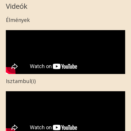
Videók
Élmények
Isztambul(i)