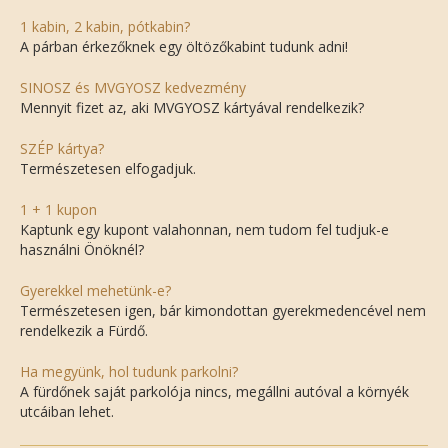
1 kabin, 2 kabin, pótkabin?
A párban érkezőknek egy öltözőkabint tudunk adni!
SINOSZ és MVGYOSZ kedvezmény
Mennyit fizet az, aki MVGYOSZ kártyával rendelkezik?
SZÉP kártya?
Természetesen elfogadjuk.
1 + 1 kupon
Kaptunk egy kupont valahonnan, nem tudom fel tudjuk-e
használni Önöknél?
Gyerekkel mehetünk-e?
Természetesen igen, bár kimondottan gyerekmedencével nem
rendelkezik a Fürdő.
Ha megyünk, hol tudunk parkolni?
A fürdőnek saját parkolója nincs, megállni autóval a környék
utcáiban lehet.