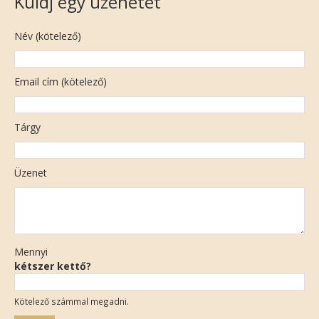
Küldj egy üzenetet
Név (kötelező)
Email cím (kötelező)
Tárgy
Üzenet
Mennyi
kétszer kettő?
Kötelező számmal megadni.