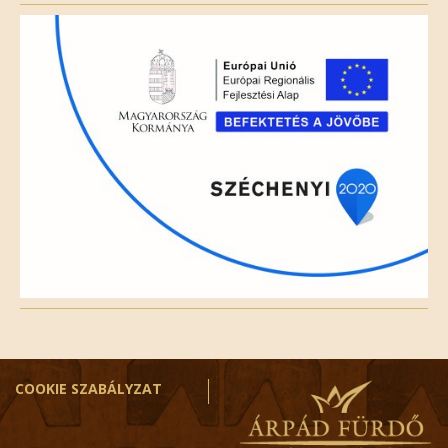
field
empty.
COOKIE SZABÁLYZAT