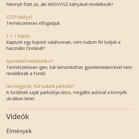
Mennyit fizet az, aki MVGYOSZ kártyával rendelkezik?
SZÉP kártya?
Természetesen elfogadjuk.
1 + 1 kupon
Kaptunk egy kupont valahonnan, nem tudom fel tudjuk-e
használni Önöknél?
Gyerekkel mehetünk-e?
Természetesen igen, bár kimondottan gyerekmedencével nem
rendelkezik a Fürdő.
Ha megyünk, hol tudunk parkolni?
A fürdőnek saját parkolója nincs, megállni autóval a környék
utcáiban lehet.
Videók
Élmények