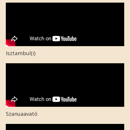
Isztambul(i)
Szanuaavató