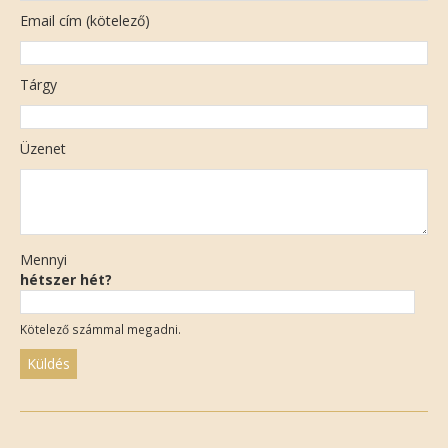
Email cím (kötelező)
Tárgy
Üzenet
Mennyi
hétszer hét?
Kötelező számmal megadni.
Please
leave
this