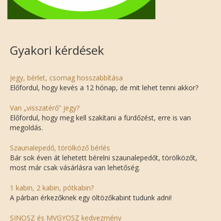
Gyakori kérdések
Jegy, bérlet, csomag hosszabbítása
Előfordul, hogy kevés a 12 hónap, de mit lehet tenni akkor?
Van „visszatérő” jegy?
Előfordul, hogy meg kell szakítani a fürdőzést, erre is van
megoldás.
Szaunalepedő, törölköző bérlés
Bár sok éven át lehetett bérelni szaunalepedőt, törölközőt,
most már csak vásárlásra van lehetőség.
1 kabin, 2 kabin, pótkabin?
A párban érkezőknek egy öltözőkabint tudunk adni!
SINOSZ és MVGYOSZ kedvezmény