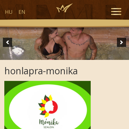
Toggle
HU
EN
naviga
honlapra-monika